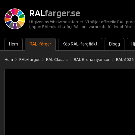
RAL
farger.se
Utgiven av Whirlwind Internet. Vi säljer officiella RAL-pro
(ingen RAL-distributör). RAL ansvarar inte för innehålle
Hem
RAL-färger
Köp RAL-färgfläkt
Blogg
H
Hem
RAL-färger
RAL Classic
RAL Gröna nyanser
RAL 6036 