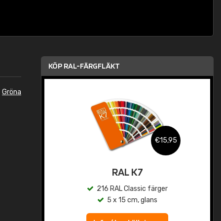
KÖP RAL-FÄRGFLÄKT
n
Gröna
,95
€15,95
rad
RAL K7
r
216 RAL Classic färger
5 x 15 cm, glans