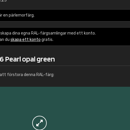
4,23
Info / beställning
är en pärlemorfärg.
 skapa dina egna RAL-färgsamlingar med ett konto.
kan du
skapa ett konto
gratis.
6 Pearl opal green
att förstora denna RAL-färg: