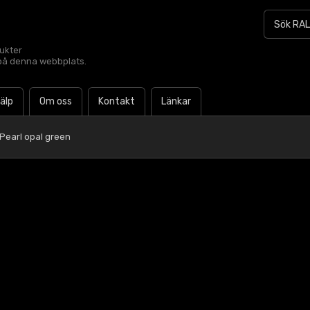
dukter
t på denna webbplats.
jälp
Om oss
Kontakt
Länkar
Pearl opal green