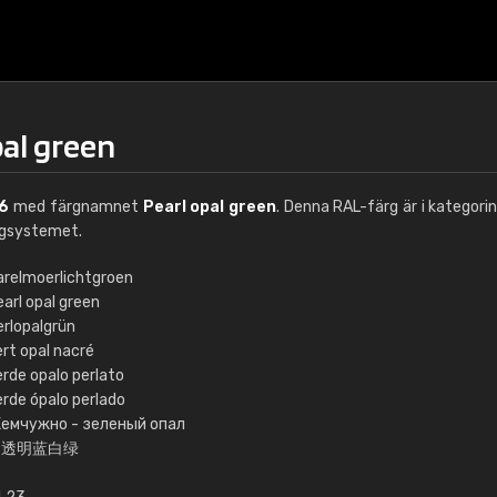
pal green
6
med färgnamnet
Pearl opal green
. Denna RAL-färg är i kategori
rgsystemet.
arelmoerlichtgroen
arl opal green
€15
erlopalgrün
ert opal nacré
erde opalo perlato
RAL K7 vattenbase
erde ópalo perlado
емчужно - зеленый опал
216 RAL Classic färge
不透明蓝白绿
5 x 15 cm, glans