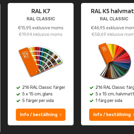
RAL K7
RAL K5 halvmat
RAL CLASSIC
RAL CLASSIC
€
15,95
exklusive moms
€
46,95
exklusive mo
€
19,94
inklusive moms
€
58,69
inklusive mo
216 RAL Classic färger
216 RAL Classic fär
5 x 15 cm, glans
5 x 15 cm, halvmat
5 färger per sida
1 färg per sida
Info / beställning
Info / beställning