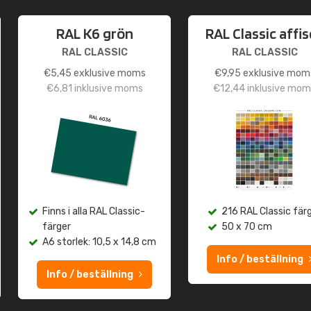
RAL K6 grön
RAL Classic affi
RAL CLASSIC
RAL CLASSIC
€
5,45
exklusive moms
€
9,95
exklusive mom
€
6,81
inklusive moms
€
12,44
inklusive mom
Finns i alla RAL Classic-
216 RAL Classic fär
färger
50 x 70 cm
A6 storlek: 10,5 x 14,8 cm
Info / beställning
Info / beställning