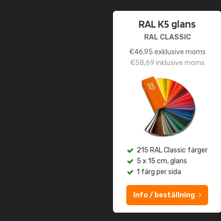
RAL K5 glans
RAL CLASSIC
€
46,95
exklusive moms
€
58,69
inklusive moms
215 RAL Classic färger
5 x 15 cm, glans
1 färg per sida
Info / beställning