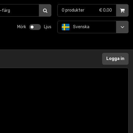
0
produkter
€ 0,00
Mörk
Ljus
Svenska
Logga in