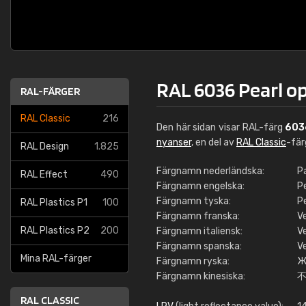
RAL 6036 Pearl o
RAL-FÄRGER
RAL Classic
216
Den här sidan visar RAL-färg
603
nyanser
, en del av
RAL Classic
-fä
RAL Design
1.825
Färgnamn nederländska:
P
RAL Effect
490
Färgnamn engelska:
Pe
Färgnamn tyska:
P
RAL Plastics P1
100
Färgnamn franska:
V
RAL Plastics P2
200
Färgnamn italiensk:
V
Färgnamn spanska:
V
Mina RAL-färger
Färgnamn ryska:
Ж
Färgnamn kinesiska:
RAL CLASSIC