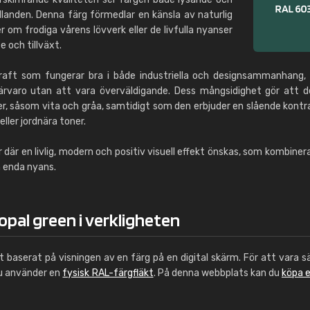
llanden. Denna färg förmedlar en känsla av naturlig
r om frodiga vårens lövverk eller de livfulla nyanser
e och tillväxt.
raft som fungerar bra i både industriella och designsammanhang,
ärvaro utan att vara överväldigande. Dess mångsidighet gör att 
, såsom vita och gråa, samtidigt som den erbjuder en slående kontr
ller jordnära toner.
 där en livlig, modern och positiv visuell effekt önskas, som kombiner
n enda nyans.
opal green i verkligheten
ut baserat på visningen av en färg på en digital skärm. För att vara s
du använder en
fysisk RAL-färgfläkt
. På denna webbplats kan du
köpa 