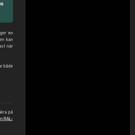
 ger en
den kan
ast när
ar både
äkra på
en RAL-