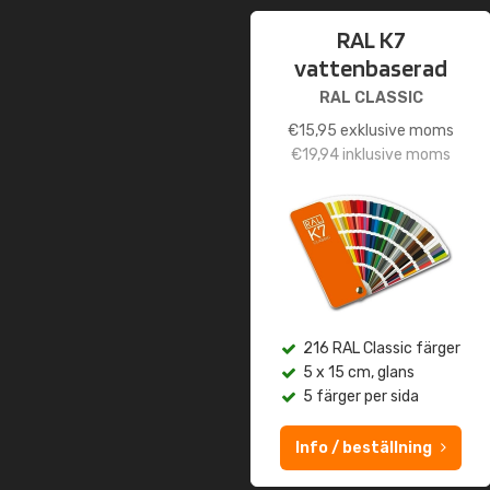
RAL K7
vattenbaserad
RAL CLASSIC
€
15,95
exklusive moms
€
19,94
inklusive moms
216 RAL Classic färger
5 x 15 cm, glans
5 färger per sida
Info / beställning