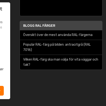
t
ms
BLOGG RAL FÄRGER
ms
Översikt över de mest använda RAL-färgerna
Populär RAL-färg på bilden: antracitgrå (RAL
7016)
Vilken RAL-färg ska man välja för vita väggar och
tak?
ger
t