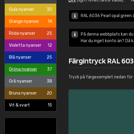
LRV
(light reflectance value):
1
Gula nyanser
30
RAL 6036 Pearl opal green 
Orange nyanser
14
Röda nyanser
25
På denna webbplats kan du
Har du inget konto än? Då 
Violetta nyanser
12
Blå nyanser
25
Färgintryck RAL 603
Gröna nyanser
37
Tryck på färgexemplet nedan för 
Grå nyanser
38
Bruna nyanser
20
Vit & svart
15