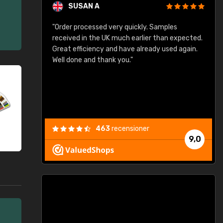
SUSAN A
"Order processed very quickly. Samples
"
"
received in the UK much earlier than expected.
Great efficiency and have already used again.
Well done and thank you."
463
recensioner
9,0