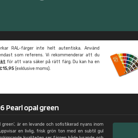
Leinster Home and
Windows
"Great product and speedy delivery
kar RAL-färger inte helt autentiska. Använd
 endast som referens. Vi rekommenderar att du
äkt
för att vara säker på rätt färg. Du kan ha en
 €15,95
(exklusive moms).
6 Pearl opal green
l green', är en levande och sofistikerad nyans inom
pvisar en livlig, frisk grön ton med en subtil gul
rskimrande kvaliteten ser färgen både lysande och