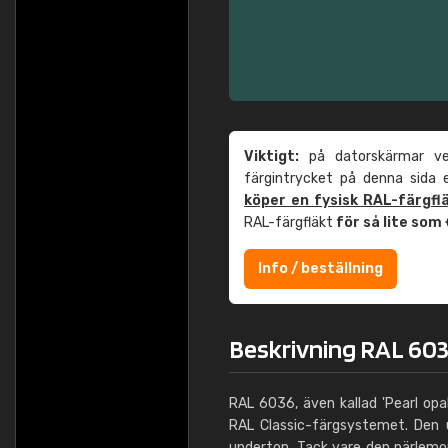
Viktigt:
på datorskärmar ver
färgintrycket på denna sida
köper en fysisk RAL-färgfl
RAL-färgfläkt
för så lite som
Info / beställning
Beskrivning RAL 603
RAL 6036, även kallad 'Pearl opa
RAL Classic-färgsystemet. Den up
underton. Tack vare den pärlemo