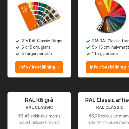
216 RAL Classic färger
216 RAL Classic fär
5 x 15 cm, glans
5 x 15 cm, halvmat
5 färger per sida
1 färg per sida
Info / beställning
Info / beställning
RAL K6 grå
RAL Classic affi
RAL CLASSIC
RAL CLASSIC
€
5,45
exklusive moms
€
9,95
exklusive mom
€
6,81
inklusive moms
€
12,44
inklusive mom