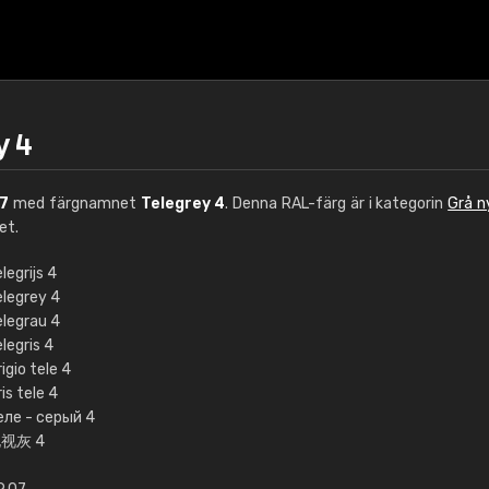
y 4
7
med färgnamnet
Telegrey 4
. Denna RAL-färg är i kategorin
Grå n
et.
legrijs 4
elegrey 4
€15
elegrau 4
legris 4
igio tele 4
RAL K7 vattenbase
is tele 4
еле - серый 4
216 RAL Classic färge
视灰 4
5 x 15 cm, glans