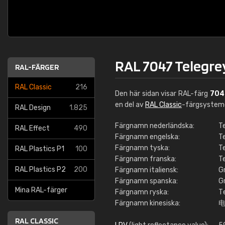
RAL 7047 Telegre
RAL-FÄRGER
RAL Classic
216
Den här sidan visar RAL-färg
704
en del av
RAL Classic
-färgsystem
RAL Design
1.825
Färgnamn nederländska:
Te
RAL Effect
490
Färgnamn engelska:
T
Färgnamn tyska:
T
RAL Plastics P1
100
Färgnamn franska:
Te
RAL Plastics P2
200
Färgnamn italiensk:
Gr
Färgnamn spanska:
Gr
Mina RAL-färger
Färgnamn ryska:
Т
Färgnamn kinesiska:
电
RAL CLASSIC