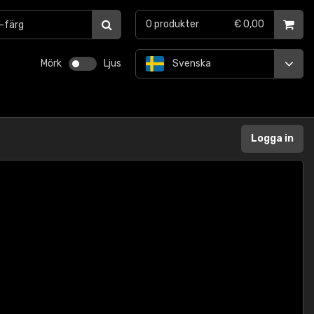
0
produkter
€ 0,00
Mörk
Ljus
Svenska
Logga in