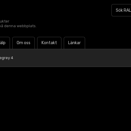
dukter
t på denna webbplats.
jälp
Om oss
Kontakt
Länkar
egrey 4