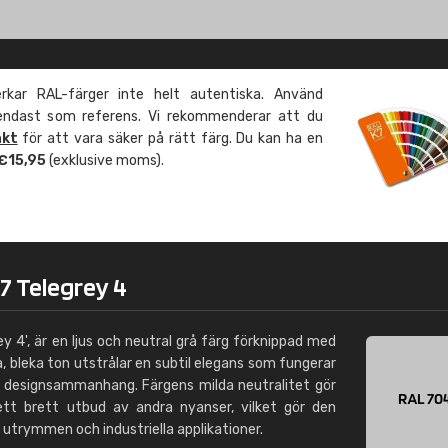
Leinster Home and
Windows
"Great product and speedy delivery
kar RAL-färger inte helt autentiska. Använd
 endast som referens. Vi rekommenderar att du
äkt
för att vara säker på rätt färg. Du kan ha en
 €15,95
(exklusive moms).
7 Telegrey 4
 4', är en ljus och neutral grå färg förknippad med
a, bleka ton utstrålar en subtil elegans som fungerar
a designsammanhang. Färgens milda neutralitet gör
tt brett utbud av andra nyanser, vilket gör den
 utrymmen och industriella applikationer.