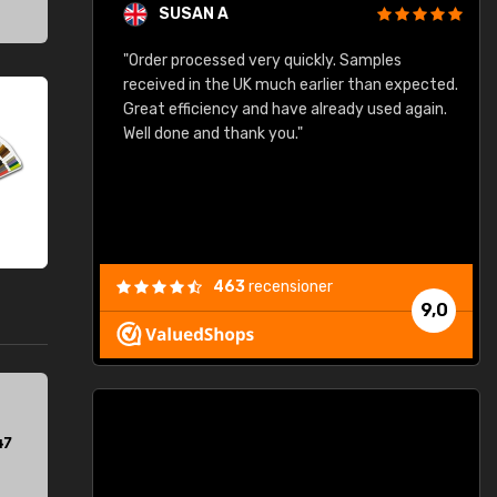
SUSAN A
"Order processed very quickly. Samples
"
"
received in the UK much earlier than expected.
Great efficiency and have already used again.
Well done and thank you."
463
recensioner
9,0