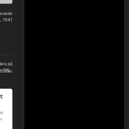
herande
AL 7047
äkra på
en RAL-
t
ms
ms