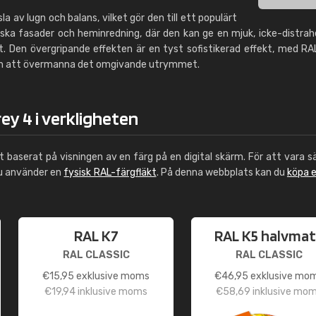
a av lugn och balans, vilket gör den till ett populärt
niska fasader och heminredning, där den kan ge en mjuk, icke-distra
t. Den övergripande effekten är en tyst sofistikerad effekt, med R
tan att övermanna det omgivande utrymmet.
ey 4 i verkligheten
ut baserat på visningen av en färg på en digital skärm. För att vara s
du använder en
fysisk RAL-färgfläkt
. På denna webbplats kan du
köpa 
RAL K7
RAL K5 halvmat
RAL CLASSIC
RAL CLASSIC
€
15,95
exklusive moms
€
46,95
exklusive mo
€
19,94
inklusive moms
€
58,69
inklusive mo