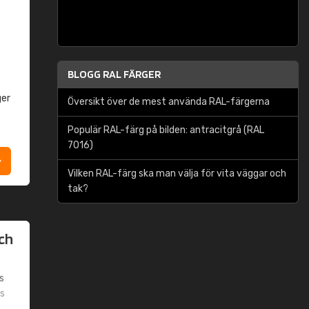
BLOGG RAL FÄRGER
ger
Översikt över de mest använda RAL-färgerna
t
Populär RAL-färg på bilden: antracitgrå (RAL
7016)
Vilken RAL-färg ska man välja för vita väggar och
tak?
sch
s
s