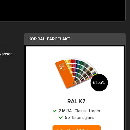
KÖP RAL-FÄRGFLÄKT
yanser
,
,95
€15,95
rad
RAL K7
r
216 RAL Classic färger
5 x 15 cm, glans