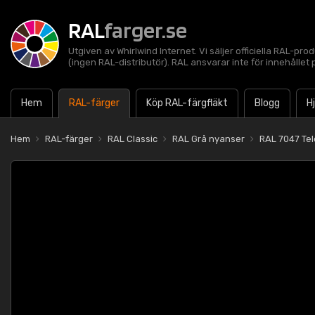
RAL
farger.se
Utgiven av Whirlwind Internet. Vi säljer officiella RAL-pro
(ingen RAL-distributör). RAL ansvarar inte för innehålle
Hem
RAL-färger
Köp RAL-färgfläkt
Blogg
H
Hem
RAL-färger
RAL Classic
RAL Grå nyanser
RAL 7047 Tel