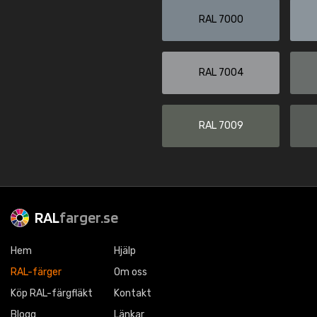
RAL 7000
RAL 7004
RAL 7009
RAL
farger.se
Hem
Hjälp
RAL-färger
Om oss
Köp RAL-färgfläkt
Kontakt
Blogg
Länkar