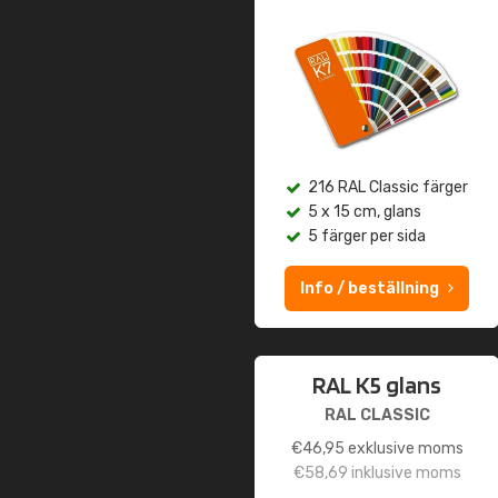
216 RAL Classic färger
5 x 15 cm, glans
5 färger per sida
Info / beställning
RAL K5 glans
RAL CLASSIC
€
46,95
exklusive moms
€
58,69
inklusive moms