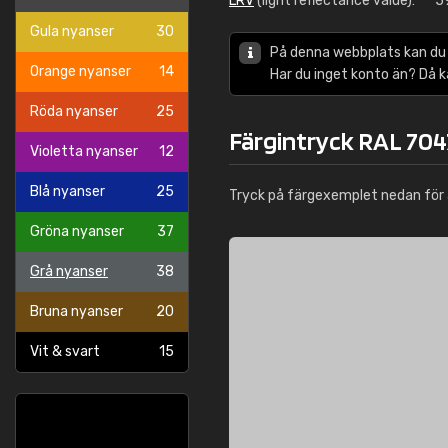
LRV
(light reflectance value):
5
Gula nyanser
30
På denna webbplats kan du
Orange nyanser
14
Har du inget konto än? Då 
Röda nyanser
25
Färgintryck RAL 704
Violetta nyanser
12
Blå nyanser
25
Tryck på färgexemplet nedan för 
Gröna nyanser
37
Grå nyanser
38
Bruna nyanser
20
Vit & svart
15