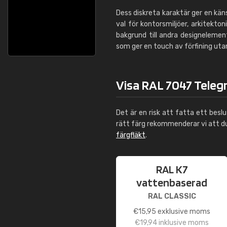
Dess diskreta karaktär ger en känsl
val för kontorsmiljöer, arkitekto
bakgrund till andra designelemen
som ger en touch av förfining u
Visa RAL 7047 Telegr
Det är en risk att fatta ett besl
rätt färg rekommenderar vi att 
färgfläkt
.
RAL K7
vattenbaserad
RAL CLASSIC
€
15,95
exklusive moms
€
19,94
inklusive moms