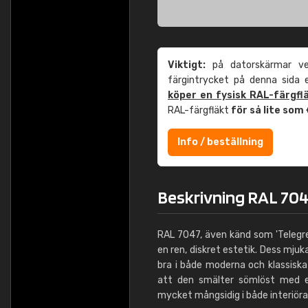
Viktigt:
på datorskärmar ver
färgintrycket på denna sida
köper en fysisk RAL-färgfl
RAL-färgfläkt
för så lite som
Info / beställning
Beskrivning RAL 704
RAL 7047, även känd som 'Telegrey
en ren, diskret estetik. Dess mjuk
bra i både moderna och klassisk
att den smälter sömlöst med e
mycket mångsidig i både interiöra