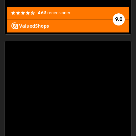
463
recensioner
9,0