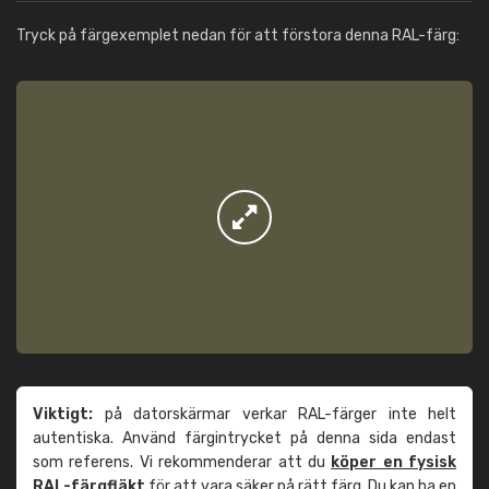
Tryck på färgexemplet nedan för att förstora denna RAL-färg:
Viktigt:
på datorskärmar verkar RAL-färger inte helt
autentiska. Använd färgintrycket på denna sida endast
som referens. Vi rekommenderar att du
köper en fysisk
RAL-färgfläkt
för att vara säker på rätt färg. Du kan ha en