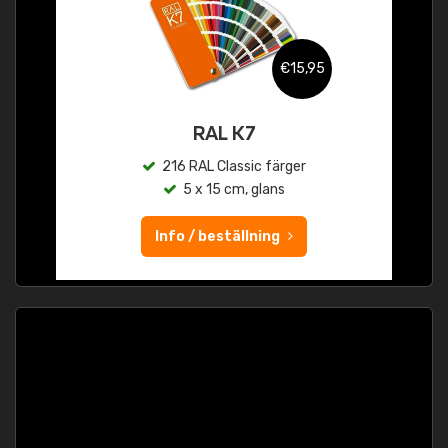
€15,95
RAL K7
216 RAL Classic färger
5 x 15 cm, glans
Info / beställning