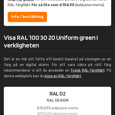
RAL-färgfläkt
för så lite som €154,95
(exklusive moms).
Info / beställning
Visa RAL 100 30 20 Uniform green i
verkligheten
Det är en risk att fatta ett beslut baserat på visningen av en
färg på en digital skärm. För att vara säkra på rätt färg
rekommenderar vi att du använder en
fysisk RAL-färgfläkt
. På
denna webbplats kan du
köpa en RAL-färgfläkt
.
RAL D2
RAL DESIGN
€
154,95
exklusive moms
€
193,69
inklusive moms