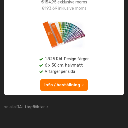
€
154,95
exklusive moms
€
193,69
inklusive moms
1.825 RAL Design färger
6 x 30 cm, halvmatt
9 färger per sida
Info / beställning
se alla RAL färgfläktar