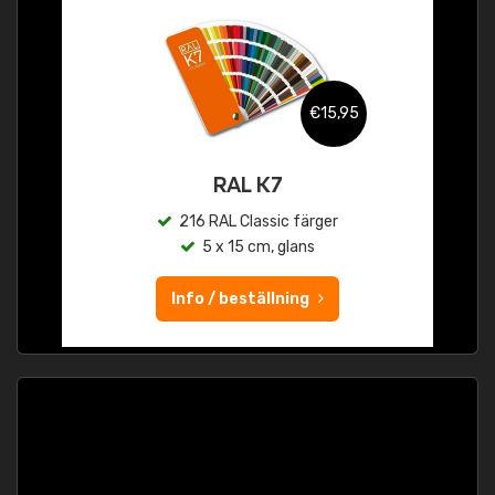
€15,95
RAL K7
216 RAL Classic färger
5 x 15 cm, glans
Info / beställning