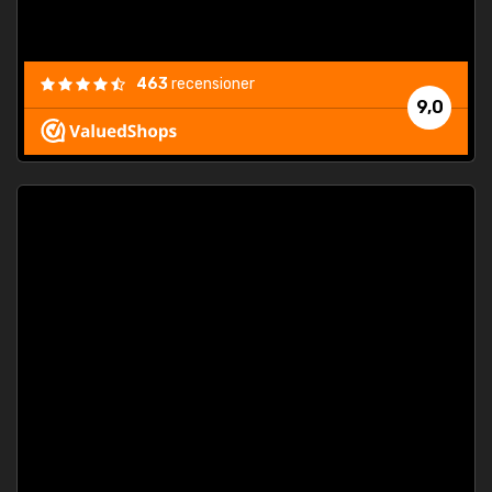
463
recensioner
9,0