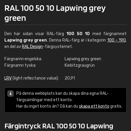
RAL 100 50 10 Lapwing grey
green
Den här sidan visar RAL-färg
100 50 10
med färgnamnet
Lapwing grey green
. Denna RAL-färg är i kategorin
100 - 190
,
en del av
RAL Design
-färgsystemet.
Färgnamn engelska:
Lapwing grey green
Färgnamn tyska:
Kiebitzgraugrün
LRV
(light reflectance value):
20,91
På denna webbplats kan du skapa dina egna RAL-
färgsamlingar med ett konto.
Har du inget konto än? Då kan du
skapa ett konto
gratis.
Färgintryck RAL 100 50 10 Lapwing