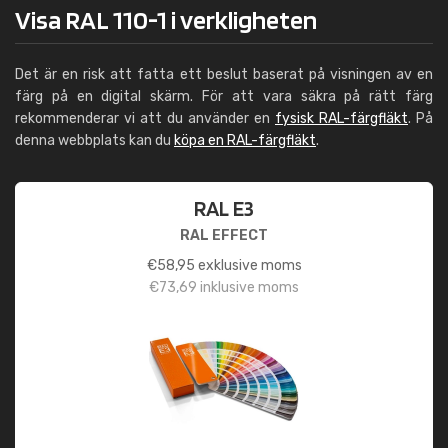
Visa RAL 110-1 i verkligheten
Det är en risk att fatta ett beslut baserat på visningen av en
färg på en digital skärm. För att vara säkra på rätt färg
rekommenderar vi att du använder en
fysisk RAL-färgfläkt
. På
denna webbplats kan du
köpa en RAL-färgfläkt
.
RAL E3
RAL EFFECT
€
58,95
exklusive moms
€
73,69
inklusive moms