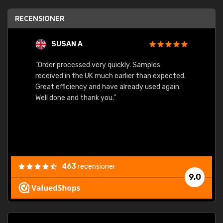
RECENSIONER
SUSAN A
"Order processed very quickly. Samples
"Sent 
received in the UK much earlier than expected.
Great efficiency and have already used again.
Well done and thank you."
463
recensioner
9,0