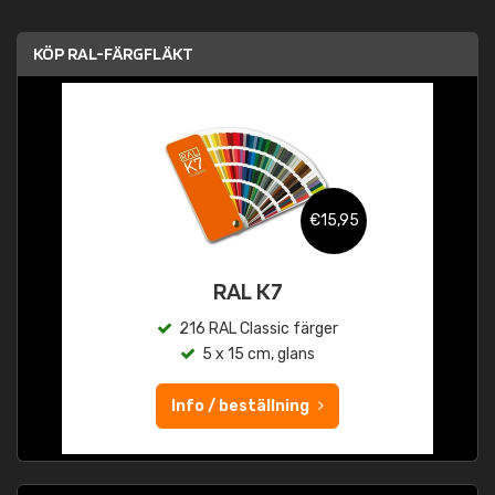
KÖP RAL-FÄRGFLÄKT
€15,95
RAL K7
216 RAL Classic färger
5 x 15 cm, glans
Info / beställning