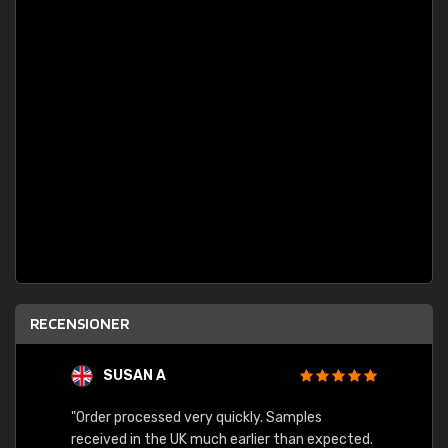
RECENSIONER
SUSAN A
"Order processed very quickly. Samples
"Sent 
received in the UK much earlier than expected.