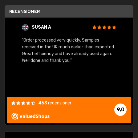
RECENSIONER
SUSAN A
"Order processed very quickly. Samples
"Sent 
received in the UK much earlier than expected.
Great efficiency and have already used again.
Well done and thank you."
463
recensioner
9,0