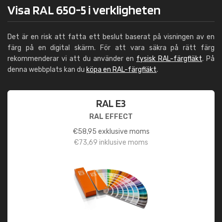
Visa RAL 650-5 i verkligheten
Det är en risk att fatta ett beslut baserat på visningen av en
färg på en digital skärm. För att vara säkra på rätt färg
rekommenderar vi att du använder en
fysisk RAL-färgfläkt
. På
denna webbplats kan du
köpa en RAL-färgfläkt
.
RAL E3
RAL EFFECT
€
58,95
exklusive moms
€
73,69
inklusive moms