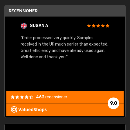
RECENSIONER
SUSAN A
"Order processed very quickly. Samples
"Sent 
received in the UK much earlier than expected.
Great efficiency and have already used again.
Well done and thank you."
463
recensioner
9,0