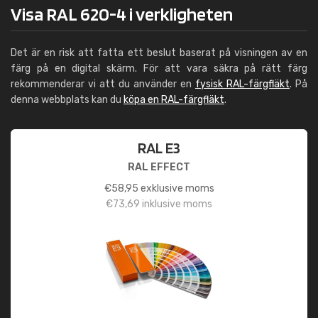
Visa RAL 620-4 i verkligheten
Det är en risk att fatta ett beslut baserat på visningen av en
färg på en digital skärm. För att vara säkra på rätt färg
rekommenderar vi att du använder en
fysisk RAL-färgfläkt
. På
denna webbplats kan du
köpa en RAL-färgfläkt
.
RAL E3
RAL EFFECT
€
58,95
exklusive moms
€
73,69
inklusive moms