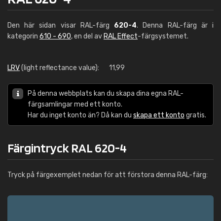
Den här sidan visar RAL-färg
620-4
. Denna RAL-färg är i
kategorin
610 - 690
, en del av
RAL Effect
-färgsystemet.
LRV
(light reflectance value):
11,99
På denna webbplats kan du skapa dina egna RAL-
färgsamlingar med ett konto.
Har du inget konto än? Då kan du
skapa ett konto
gratis.
Färgintryck RAL 620-4
Tryck på färgexemplet nedan för att förstora denna RAL-färg: