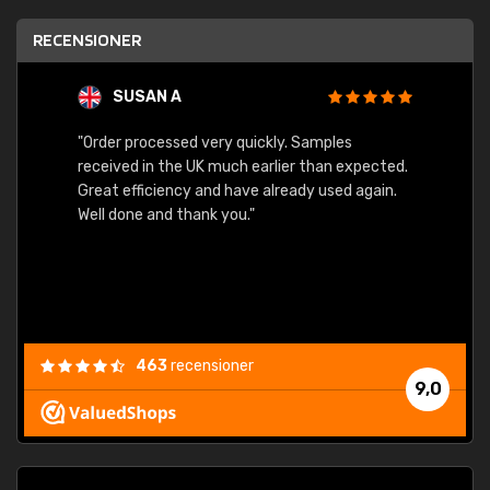
RECENSIONER
SUSAN A
"Order processed very quickly. Samples
"Sent 
received in the UK much earlier than expected.
Great efficiency and have already used again.
Well done and thank you."
463
recensioner
9,0