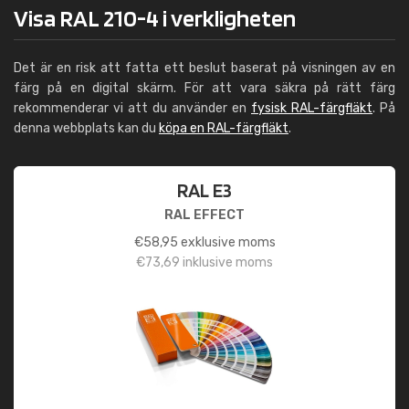
Visa RAL 210-4 i verkligheten
Det är en risk att fatta ett beslut baserat på visningen av en
färg på en digital skärm. För att vara säkra på rätt färg
rekommenderar vi att du använder en
fysisk RAL-färgfläkt
. På
denna webbplats kan du
köpa en RAL-färgfläkt
.
RAL E3
RAL EFFECT
€
58,95
exklusive moms
€
73,69
inklusive moms