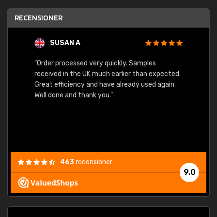
RECENSIONER
SUSAN A
"Order processed very quickly. Samples
"Sent 
received in the UK much earlier than expected.
Great efficiency and have already used again.
Well done and thank you."
463
recensioner
9,0