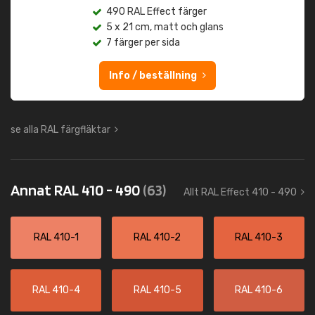
490 RAL Effect färger
5 x 21 cm, matt och glans
7 färger per sida
Info / beställning
se alla RAL färgfläktar
Annat RAL 410 - 490
(63)
Allt RAL Effect 410 - 490
RAL 410-1
RAL 410-2
RAL 410-3
RAL 410-4
RAL 410-5
RAL 410-6