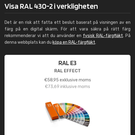
Visa RAL 430-2 i verkligheten
Det är en risk att fatta ett beslut baserat på visningen av en
färg på en digital skärm. För att vara säkra på rätt färg
rekommenderar vi att du använder en
fysisk RAL-färgfläkt
. På
denna webbplats kan du
köpa en RAL-färgfläkt
.
RAL E3
RAL EFFECT
€
58,95
exklusive moms
€
73,69
inklusive moms