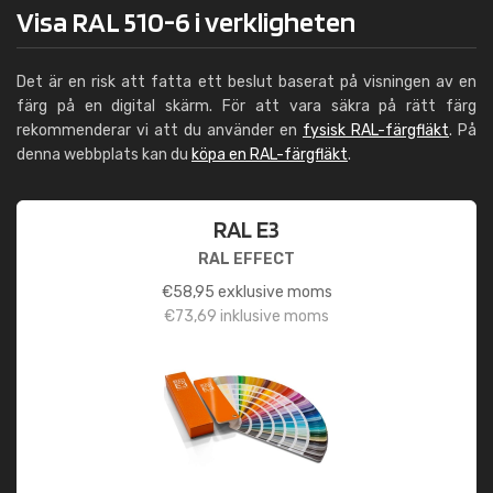
Visa RAL 510-6 i verkligheten
Det är en risk att fatta ett beslut baserat på visningen av en
färg på en digital skärm. För att vara säkra på rätt färg
rekommenderar vi att du använder en
fysisk RAL-färgfläkt
. På
denna webbplats kan du
köpa en RAL-färgfläkt
.
RAL E3
RAL EFFECT
€
58,95
exklusive moms
€
73,69
inklusive moms