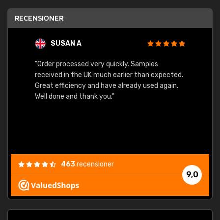
RECENSIONER
SUSAN A
"Order processed very quickly. Samples
"Sent 
received in the UK much earlier than expected.
Great efficiency and have already used again.
Well done and thank you."
463
recensioner
9,0