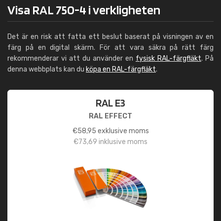
Visa RAL 750-4 i verkligheten
Det är en risk att fatta ett beslut baserat på visningen av en
färg på en digital skärm. För att vara säkra på rätt färg
rekommenderar vi att du använder en
fysisk RAL-färgfläkt
. På
denna webbplats kan du
köpa en RAL-färgfläkt
.
RAL E3
RAL EFFECT
€
58,95
exklusive moms
€
73,69
inklusive moms