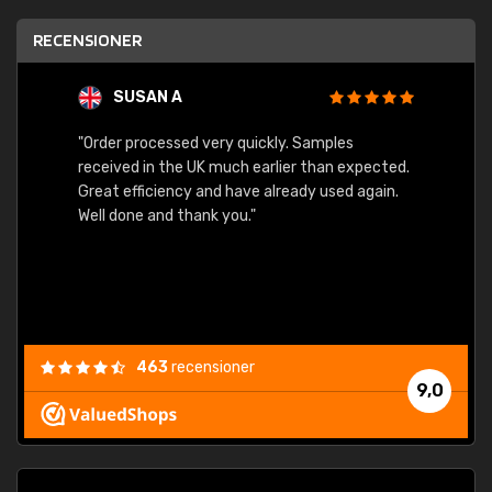
RECENSIONER
SUSAN A
"Order processed very quickly. Samples
"Sent 
received in the UK much earlier than expected.
Great efficiency and have already used again.
Well done and thank you."
463
recensioner
9,0