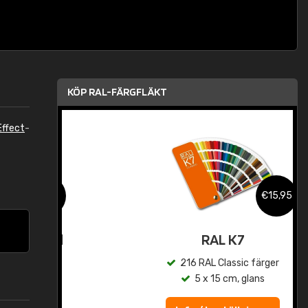
KÖP RAL-FÄRGFLÄKT
ffect
-
,95
€15,95
rad
RAL K7
r
216 RAL Classic färger
5 x 15 cm, glans