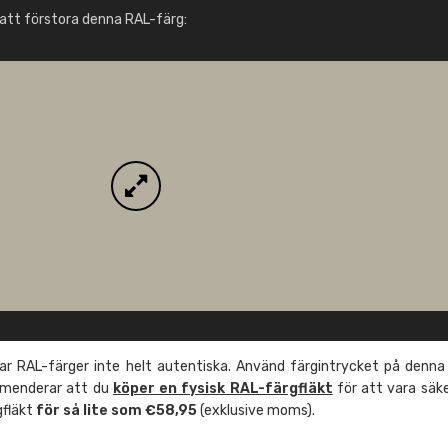
Info / beställning
att förstora denna RAL-färg:
r RAL-färger inte helt autentiska. Använd färgintrycket på denna
mmenderar att du
köper en fysisk RAL-färgfläkt
för att vara säk
gfläkt
för så lite som €58,95
(exklusive moms).