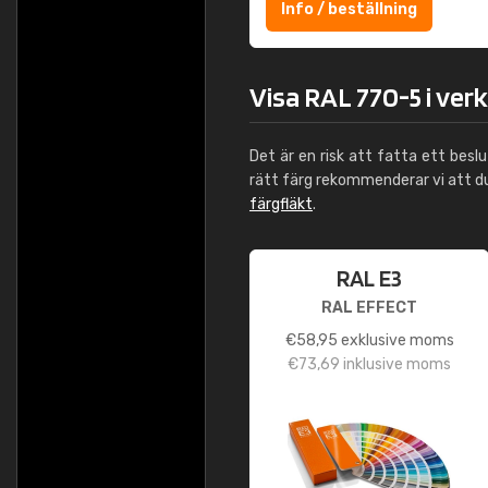
Info / beställning
Visa RAL 770-5 i ver
Det är en risk att fatta ett besl
rätt färg rekommenderar vi att 
färgfläkt
.
RAL E3
RAL EFFECT
€
58,95
exklusive moms
€
73,69
inklusive moms