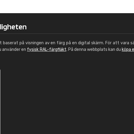
Leinster Home and
Windows
"Great product and speedy delivery
kligheten
ut baserat på visningen av en färg på en digital skärm. För att vara s
du använder en
fysisk RAL-färgfläkt
. På denna webbplats kan du
köpa 