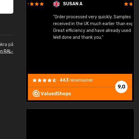
SUSAN A
"Order processed very quickly. Samples
"
"
received in the UK much earlier than expected.
Great efficiency and have already used again.
Well done and thank you."
äkra på
en RAL-
463
recensioner
9,0