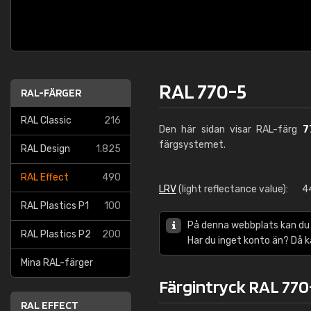
RAL 770-5
RAL-FÄRGER
RAL Classic
216
Den här sidan visar RAL-färg
7
färgsystemet.
RAL Design
1.825
RAL Effect
490
LRV
(light reflectance value):
4
RAL Plastics P1
100
På denna webbplats kan du
RAL Plastics P2
200
Har du inget konto än? Då 
Mina RAL-färger
Färgintryck RAL 770
RAL EFFECT