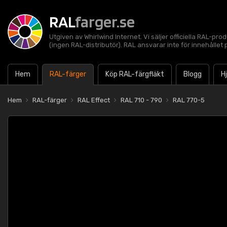
RAL
farger.se
Utgiven av Whirlwind Internet. Vi säljer officiella RAL-pro
(ingen RAL-distributör). RAL ansvarar inte för innehålle
Hem
RAL-färger
Köp RAL-färgfläkt
Blogg
H
Hem
RAL-färger
RAL Effect
RAL 710 - 790
RAL 770-5