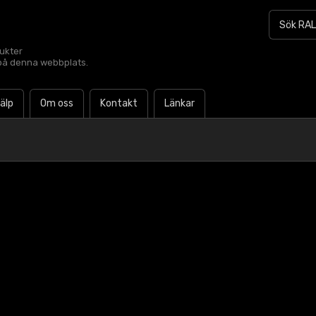
dukter
t på denna webbplats.
jälp
Om oss
Kontakt
Länkar