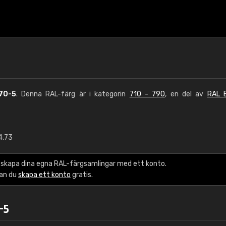
70-5
. Denna RAL-färg är i kategorin
710 - 790
, en del av
RAL E
4,73
€15
 skapa dina egna RAL-färgsamlingar med ett konto.
RAL K7 vattenbase
kan du
skapa ett konto
gratis.
216 RAL Classic färge
-5
5 x 15 cm, glans