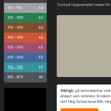
Tryck på färgexemplet nedan för 
110 - 190
63
210 - 290
63
310 - 390
63
410 - 490
63
510 - 590
63
610 - 690
63
710 - 790
63
810 - 870
49
Viktigt:
på datorskärmar verka
endast som referens. Vi reko
rätt färg. Du kan ha en RAL-fär