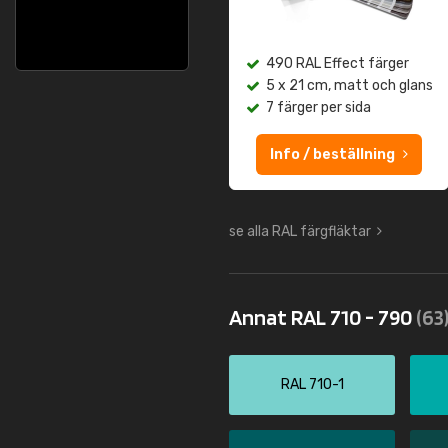
490 RAL Effect färger
5 x 21 cm, matt och glans
7 färger per sida
Info / beställning
se alla RAL färgfläktar
Annat RAL 710 - 790
(63
RAL 710-1