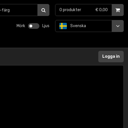
0
produkter
€ 0,00
Mörk
Ljus
Svenska
Logga in