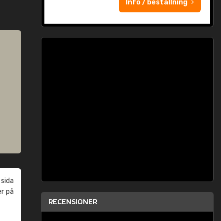
Info / beställning
 sida
er på
RECENSIONER