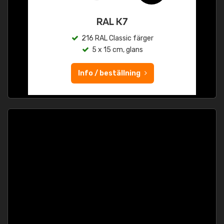
RAL K7
216 RAL Classic färger
5 x 15 cm, glans
Info / beställning