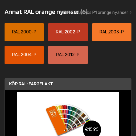
Annat RAL orange nyanser
(6)
Allt RAL Plastics P1 orange nyanser
RAL 2000-P
RAL 2002-P
RAL 2003-P
RAL 2004-P
RAL 2012-P
KÖP RAL-FÄRGFLÄKT
€15,95