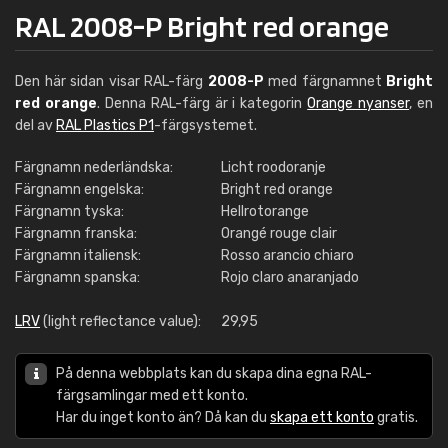
RAL 2008-P Bright red orange
Den här sidan visar RAL-färg
2008-P
med färgnamnet
Bright
red orange
. Denna RAL-färg är i kategorin
Orange nyanser
, en
del av
RAL Plastics P1
-färgsystemet.
Färgnamn nederländska:
Licht roodoranje
Färgnamn engelska:
Bright red orange
Färgnamn tyska:
Hellrotorange
Färgnamn franska:
Orangé rouge clair
Färgnamn italiensk:
Rosso arancio chiaro
Färgnamn spanska:
Rojo claro anaranjado
LRV
(light reflectance value):
29,95
På denna webbplats kan du skapa dina egna RAL-
färgsamlingar med ett konto.
Har du inget konto än? Då kan du
skapa ett konto
gratis.