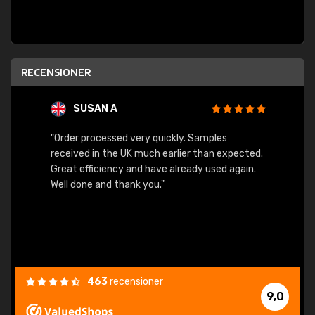
RECENSIONER
SUSAN A
"Order processed very quickly. Samples
"Sent 
received in the UK much earlier than expected.
Great efficiency and have already used again.
Well done and thank you."
463
recensioner
9,0