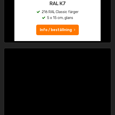
RAL K7
216 RAL Classic färger
5 x 15 cm, glans
Info / beställning