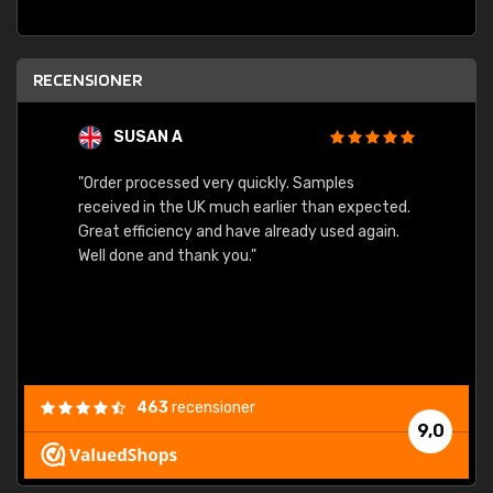
RECENSIONER
SUSAN A
"Order processed very quickly. Samples
"Sent 
received in the UK much earlier than expected.
Great efficiency and have already used again.
Well done and thank you."
463
recensioner
9,0