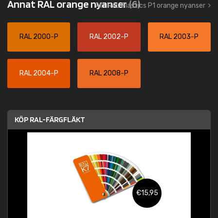
Annat RAL orange nyanser
(6)
Allt RAL Plastics P1 orange nyanser
RAL 2000-P
RAL 2002-P
RAL 2003-P
RAL 2004-P
RAL 2008-P
KÖP RAL-FÄRGFLÄKT
€15,95