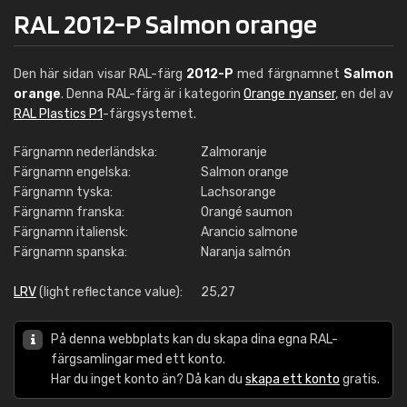
RAL 2012-P Salmon orange
Den här sidan visar RAL-färg
2012-P
med färgnamnet
Salmon
orange
. Denna RAL-färg är i kategorin
Orange nyanser
, en del av
RAL Plastics P1
-färgsystemet.
Färgnamn nederländska:
Zalmoranje
Färgnamn engelska:
Salmon orange
Färgnamn tyska:
Lachsorange
Färgnamn franska:
Orangé saumon
Färgnamn italiensk:
Arancio salmone
Färgnamn spanska:
Naranja salmón
LRV
(light reflectance value):
25,27
På denna webbplats kan du skapa dina egna RAL-
färgsamlingar med ett konto.
Har du inget konto än? Då kan du
skapa ett konto
gratis.