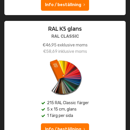
Info / beställning
RAL K5 glans
RAL CLASSIC
€
46,95
exklusive moms
€
58,69
inklusive moms
215 RAL Classic färger
5 x 15 cm, glans
1 färg per sida
Info / beställning