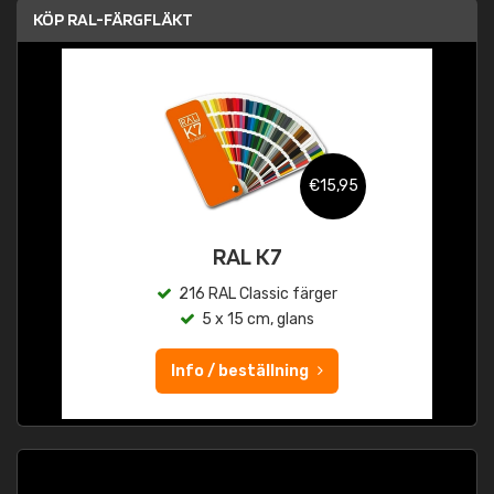
KÖP RAL-FÄRGFLÄKT
€15,95
RAL K7
216 RAL Classic färger
5 x 15 cm, glans
Info / beställning