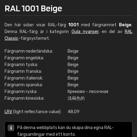
RAL 1001 Beige
Den här sidan visar RAL-färg
1001
med färgnamnet
Beige
.
Denna RAL-färg är i kategorin
Gula nyanser
, en del av
RAL
Classic
-färgsystemet.
Färgnamn nederländska:
Beige
Färgnamn engelska:
Beige
Färgnamn tyska:
Beige
Färgnamn franska:
Beige
Färgnamn italiensk:
Beige
Färgnamn spanska:
Beige
Färgnamn ryska:
Кремово - песочная
Färgnamn kinesiska:
浅褐色的
LRV
(light reflectance value):
48,09
På denna webbplats kan du skapa dina egna RAL-
färgsamlingar med ett konto.