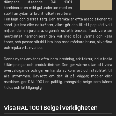
dämpade utseende. RAL 1001
kombinerar en mild gul underton med en
subtil antydan till brunt, vilket resulterar
i en lugn och diskret färg. Den framkallar ofta associationer till
sand, ljus lera eller naturfibrer, vilket gör den till ett populärt val i
miljöer där en jordnära, organisk estetik önskas. Tack vare sin
neutralitet harmoniserar den väl med både varma och kalla
toner, och passar särskilt bra ihop med mörkare bruna, olivgröna
och mjuka vita nyanser.
Denna nyans används ofta inom inredning, arkitektur, industriella
tillämpningar och produktfinisher. Den ger värme utan att vara
överväldigande och ger en känsla av komfort och stabilitet till
alla utrymmen. Oavsett om det är på väggar, möbler eller
maskiner, ger RAL 1001 en pålitlig, mångsidig beige som känns
tidlös och lättillgänglig.
Visa RAL 1001 Beige i verkligheten