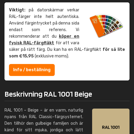
Viktigt:
på datorskärmar verkar
RAL-färger inte helt autentiska.
Använd färgintrycket på denna sida
endast som referens. Vi
rekommenderar att du
köper en
fysisk RAL-färgfläkt
för att vara
säker på rätt färg. Du kan ha en RAL-färgfläkt
för så lite
som €15,95
(exklusive moms).
Info / beställning
Beskrivning RAL 1001 Beige
RAL 1001 – Beige – är en varm, naturlig
nyans från RAL Classic-färgsystemet.
Den tillhör den gulbeige familjen och är
känd för sitt mjuka, jordiga och lätt