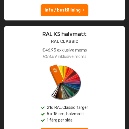
Info / beställning
RAL K5 halvmatt
RAL CLASSIC
€
46,95
exklusive moms
€
58,69
inklusive moms
216 RAL Classic färger
5 x 15 cm, halvmatt
1 färg per sida