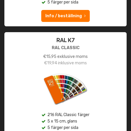
5 färger per sida
Info / beställning
RAL K7
RAL CLASSIC
€
15,95
exklusive moms
€
19,94
inklusive moms
216 RAL Classic färger
5 x 15 cm, glans
5 färger per sida