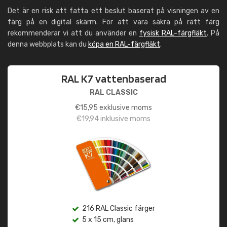
Det är en risk att fatta ett beslut baserat på visningen av en
färg på en digital skärm. För att vara säkra på rätt färg
rekommenderar vi att du använder en
fysisk RAL-färgfläkt
. På
denna webbplats kan du
köpa en RAL-färgfläkt
.
RAL K7 vattenbaserad
RAL CLASSIC
€
15,95
exklusive moms
€
19,94
inklusive moms
216 RAL Classic färger
5 x 15 cm, glans