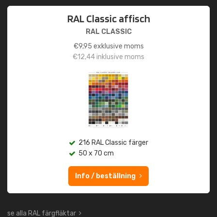
RAL Classic affisch
RAL CLASSIC
€
9,95
exklusive moms
€
12,44
inklusive moms
216 RAL Classic färger
50 x 70 cm
Info / beställning
se alla RAL färgfläktar