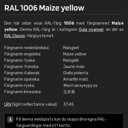
RAL 1006 Maize yellow
Den här sidan visar RAL-färg
1006
med färgnamnet
Maize
yellow
. Denna RAL-färg är i kategorin
Gula nyanser
, en del av
RAL Classic
-färgsystemet.
Färgnamn nederländska:
Maisgeel
Färgnamn engelska:
Maize yellow
Färgnamn tyska:
Maisgelb
Färgnamn franska:
Jaune maïs
Färgnamn italiensk:
Giallo polenta
Färgnamn spanska:
Amarillo maíz
Färgnamn ryska:
Желтая кукуруза
Färgnamn kinesiska:
玉米黄
LRV
(light reflectance value):
37,45
På denna webbplats kan du skapa dina egna RAL-
färgsamlingar med ett konto.