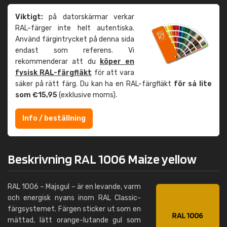
Viktigt:
på datorskärmar verkar
RAL-färger inte helt autentiska.
Använd färgintrycket på denna sida
endast som referens. Vi
rekommenderar att du
köper en
fysisk RAL-färgfläkt
för att vara
säker på rätt färg. Du kan ha en RAL-färgfläkt
för så lite
som €15,95
(exklusive moms).
Info / beställning
Beskrivning RAL 1006 Maize yellow
RAL 1006 – Majsgul – är en levande, varm
och energisk nyans inom RAL Classic-
färgsystemet. Färgen sticker ut som en
mättad, lätt orange-lutande gul som