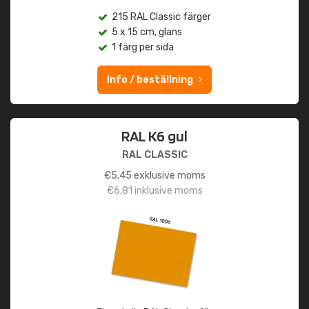
215 RAL Classic färger
5 x 15 cm, glans
1 färg per sida
Info / beställning
RAL K6 gul
RAL CLASSIC
€
5,45
exklusive moms
€
6,81
inklusive moms