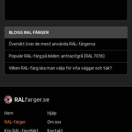
BLOGG RAL FÄRGER
Översikt över de mest använda RAL-färgerna
Populär RAL-färg på bilden: antracitgrå (RAL 7016)
Vilken RAL-färg ska man välja för vita väggar och tak?
RAL
farger.se
Hem
Hjälp
RAL-färger
Om oss
Köp RAL-färgfläkt
Kontakt