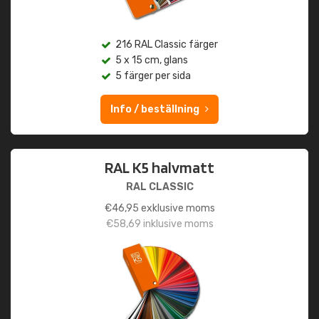
216 RAL Classic färger
5 x 15 cm, glans
5 färger per sida
Info / beställning
RAL K5 halvmatt
RAL CLASSIC
€
46,95
exklusive moms
€
58,69
inklusive moms