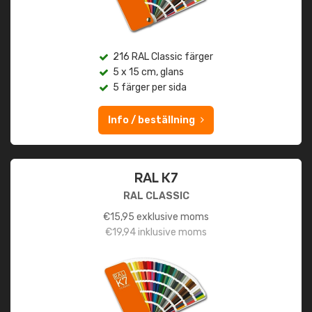
216 RAL Classic färger
5 x 15 cm, glans
5 färger per sida
Info / beställning
RAL K7
RAL CLASSIC
€
15,95
exklusive moms
€
19,94
inklusive moms