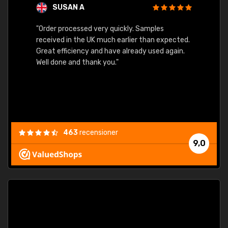
SUSAN A
"Order processed very quickly. Samples
"Sent 
received in the UK much earlier than expected.
Great efficiency and have already used again.
Well done and thank you."
463
recensioner
9,0