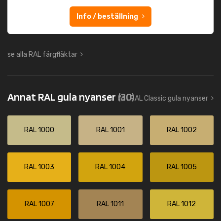
Info / beställning
se alla RAL färgfläktar
Annat RAL gula nyanser
(30)
Allt RAL Classic gula nyanser
RAL 1000
RAL 1001
RAL 1002
RAL 1003
RAL 1004
RAL 1005
RAL 1007
RAL 1011
RAL 1012