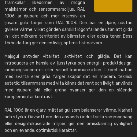
framkallar rikedomen av mogna
majskärnor och sensommarsolljus. RAL
1006 är djupare och mer intensiv än
ljusare gula färger som RAL 1003. Den bär en djärv, nästan
gyllene värme, vilket gör den särskilt iögonfallande utan att glida
in i det mörkare territoriet av bärnsten eller ockra toner. Dess
förhöjda färg ger den en livlig, optimistisk närvaro.
Majsgul antyder vitalitet, aktivitet och glädje. Det kan
introducera en känsla av ljusstyrka och energi i produktdesign,
inredningsaccenter eller visuell kommunikation. I kombination
med svarta eller gråa färger skapar det en modern, teknisk
estetik; tillsammans med vita känns det rent och livligt; används
med djupare blå eller gröna nyanser ger den en slående
komplementär kontrast.
RAL 1006 är en djärv, mättad gul som balanserar värme, klarhet
och styrka. Oavsett om den används i industriella sammanhang
eller designfokuserade miljöer, ger den omisskännlig synlighet
och en levande, optimistisk karaktär.