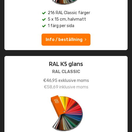
216 RAL Classic färger
5 x 15 cm, halvmatt
1 färg per sida
Info / beställning
RAL K5 glans
RAL CLASSIC
€
46,95
exklusive moms
€
58,69
inklusive moms