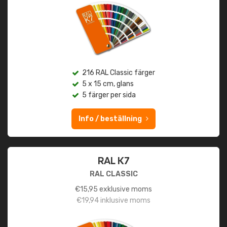
216 RAL Classic färger
5 x 15 cm, glans
5 färger per sida
Info / beställning
RAL K7
RAL CLASSIC
€
15,95
exklusive moms
€
19,94
inklusive moms