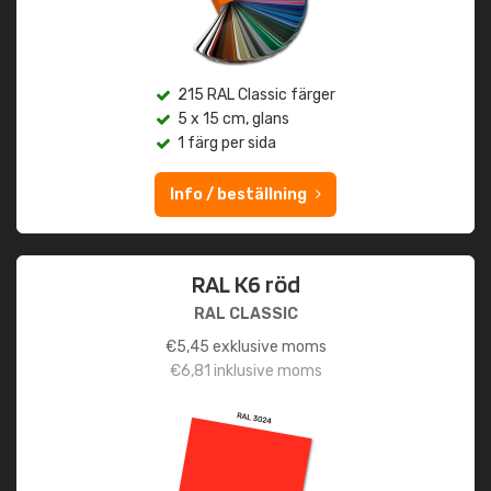
215 RAL Classic färger
5 x 15 cm, glans
1 färg per sida
Info / beställning
RAL K6 röd
RAL CLASSIC
€
5,45
exklusive moms
€
6,81
inklusive moms