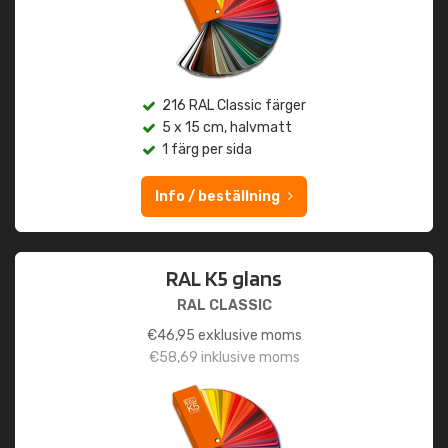
216 RAL Classic färger
5 x 15 cm, halvmatt
1 färg per sida
Info / beställning
RAL K5 glans
RAL CLASSIC
€
46,95
exklusive moms
€
58,69
inklusive moms