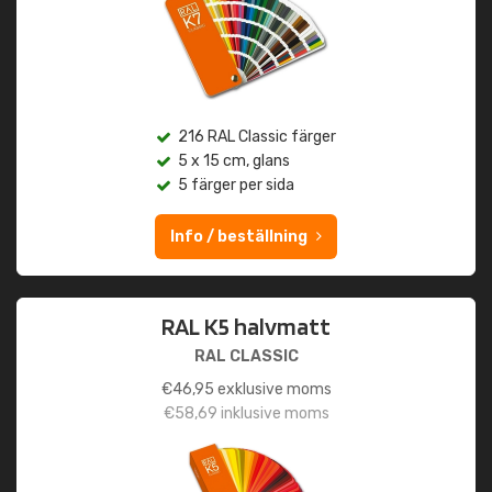
216 RAL Classic färger
5 x 15 cm, glans
5 färger per sida
Info / beställning
RAL K5 halvmatt
RAL CLASSIC
€
46,95
exklusive moms
€
58,69
inklusive moms