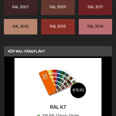
RAL 3007
RAL 3009
RAL 3011
RAL 3012
RAL 3013
RAL 3014
KÖP RAL-FÄRGFLÄKT
€15,95
RAL K7
216 RAL Classic färger