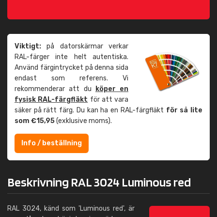
Viktigt:
på datorskärmar verkar
RAL-färger inte helt autentiska.
Använd färgintrycket på denna sida
endast som referens. Vi
rekommenderar att du
köper en
fysisk RAL-färgfläkt
för att vara
säker på rätt färg. Du kan ha en RAL-färgfläkt
för så lite
som €15,95
(exklusive moms).
Info / beställning
Beskrivning RAL 3024 Luminous red
RAL 3024, känd som 'Luminous red', är