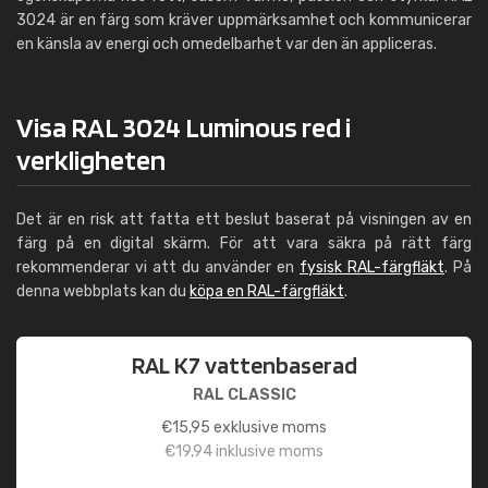
3024 är en färg som kräver uppmärksamhet och kommunicerar
en känsla av energi och omedelbarhet var den än appliceras.
Visa RAL 3024 Luminous red i
verkligheten
Det är en risk att fatta ett beslut baserat på visningen av en
färg på en digital skärm. För att vara säkra på rätt färg
rekommenderar vi att du använder en
fysisk RAL-färgfläkt
. På
denna webbplats kan du
köpa en RAL-färgfläkt
.
RAL K7 vattenbaserad
RAL CLASSIC
€
15,95
exklusive moms
€
19,94
inklusive moms