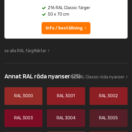
216 RAL Classic färger
50 x 70 cm
Info / beställning
se alla RAL färgfläktar
Annat RAL röda nyanser
(25)
Allt RAL Classic röda nyanser
RAL 3000
RAL 3001
RAL 3002
RAL 3003
RAL 3004
RAL 3005