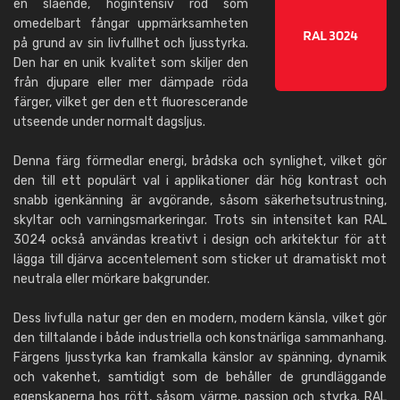
en slående, högintensiv röd som
omedelbart fångar uppmärksamheten
på grund av sin livfullhet och ljusstyrka.
Den har en unik kvalitet som skiljer den
från djupare eller mer dämpade röda
färger, vilket ger den ett fluorescerande
utseende under normalt dagsljus.
Denna färg förmedlar energi, brådska och synlighet, vilket gör
den till ett populärt val i applikationer där hög kontrast och
snabb igenkänning är avgörande, såsom säkerhetsutrustning,
skyltar och varningsmarkeringar. Trots sin intensitet kan RAL
3024 också användas kreativt i design och arkitektur för att
lägga till djärva accentelement som sticker ut dramatiskt mot
neutrala eller mörkare bakgrunder.
Dess livfulla natur ger den en modern, modern känsla, vilket gör
den tilltalande i både industriella och konstnärliga sammanhang.
Färgens ljusstyrka kan framkalla känslor av spänning, dynamik
och vakenhet, samtidigt som de behåller de grundläggande
egenskaperna hos rött, såsom värme, passion och styrka. RAL