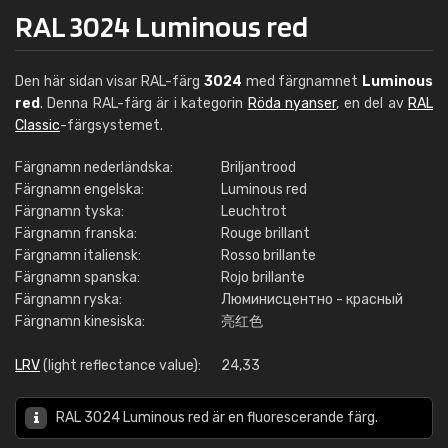
RAL 3024 Luminous red
Den här sidan visar RAL-färg
3024
med färgnamnet
Luminous
red
. Denna RAL-färg är i kategorin
Röda nyanser
, en del av
RAL
Classic
-färgsystemet.
Färgnamn nederländska:
Briljantrood
Färgnamn engelska:
Luminous red
Färgnamn tyska:
Leuchtrot
Färgnamn franska:
Rouge brillant
Färgnamn italiensk:
Rosso brillante
Färgnamn spanska:
Rojo brillante
Färgnamn ryska:
Люминисцентно - красный
Färgnamn kinesiska:
亮红色
LRV
(light reflectance value):
24,33
RAL 3024 Luminous red är en fluorescerande färg.