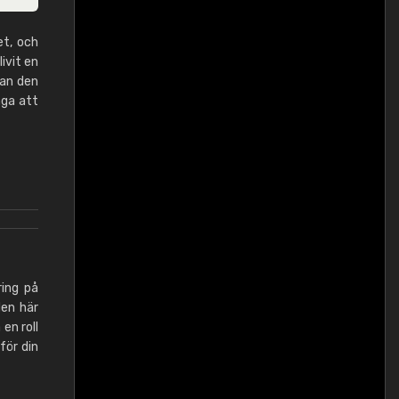
et, och
ivit en
tan den
åga att
ring på
den här
 en roll
för din