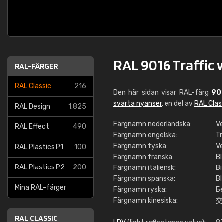
RAL 9016 Traffic 
RAL-FÄRGER
RAL Classic
216
Den här sidan visar RAL-färg
90
svarta nyanser
, en del av
RAL Clas
RAL Design
1.825
Färgnamn nederländska:
V
RAL Effect
490
Färgnamn engelska:
Tr
Färgnamn tyska:
V
RAL Plastics P1
100
Färgnamn franska:
Bl
RAL Plastics P2
200
Färgnamn italiensk:
Bi
Färgnamn spanska:
Bl
Mina RAL-färger
Färgnamn ryska:
Б
Färgnamn kinesiska:
RAL CLASSIC