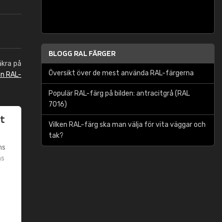
BLOGG RAL FÄRGER
äkra på
Översikt över de mest använda RAL-färgerna
en RAL-
Populär RAL-färg på bilden: antracitgrå (RAL
7016)
t
Vilken RAL-färg ska man välja för vita väggar och
tak?
ms
ms