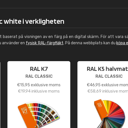
c white i verkligheten
ut baserat på visningen av en färg på en digital skärm. För att vara s
du använder en
fysisk RAL-färgfläkt
. På denna webbplats kan du
köpa 
RAL K7
RAL K5 halvmat
RAL CLASSIC
RAL CLASSIC
€
15,95
exklusive moms
€
46,95
exklusive mo
€
19,94
inklusive moms
€
58,69
inklusive mo