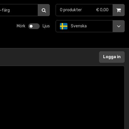
0
produkter
€ 0,00
Mörk
Ljus
Svenska
Logga in