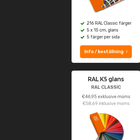
216 RAL Classic färger
5 x 15 cm, glans
5 färger per sida
Info / beställning
RAL K5 glans
RAL CLASSIC
€
46,95
exklusive moms
€
58,69
inklusive moms