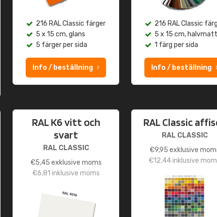
216 RAL Classic färger
216 RAL Classic fär
5 x 15 cm, glans
5 x 15 cm, halvmat
5 färger per sida
1 färg per sida
Info / beställning
Info / beställning
RAL K6 vitt och
RAL Classic affi
svart
RAL CLASSIC
RAL CLASSIC
€
9,95
exklusive mom
€
12,44
inklusive mom
€
5,45
exklusive moms
€
6,81
inklusive moms