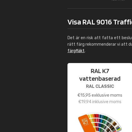
Visa RAL 9016 Traffi
Det är en risk att fatta ett besl
rätt färg rekommenderar vi att 
färgfläkt
.
RAL K7
vattenbaserad
RAL CLASSIC
€
15,95
exklusive moms
€
19,94
inklusive moms