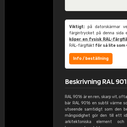
Viktigt:
på datorskärmar ver
färgintrycket på denna sida
köper en fysisk RAL-färgfl
RAL-färgfläkt
för så lite som
Info / beställning
Beskrivning RAL 901
RAL 9016 är en ren, skarp vit, ofta ka
bär RAL 9016 en subtil värme so
utseende samtidigt som den beh
mångsidighet gör den till ett id
arkitektoniska element och 