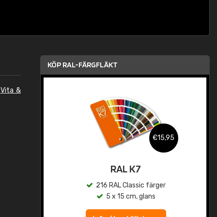
KÖP RAL-FÄRGFLÄKT
n
Vita &
,95
€15,95
rad
RAL K7
r
216 RAL Classic färger
5 x 15 cm, glans