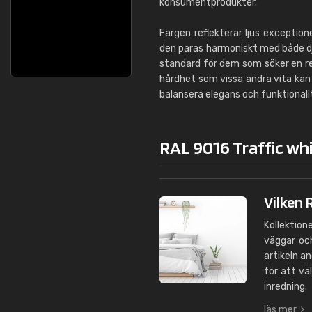
konsumentprodukter.
Färgen reflekterar ljus exceptio
den paras harmoniskt med både djä
standard för dem som söker en re
hårdhet som vissa andra vita kan 
balansera elegans och funktionalit
RAL 9016 Traffic wh
Vilken 
Kollektion
väggar och
artikeln an
för att vä
inredning.
läs mer