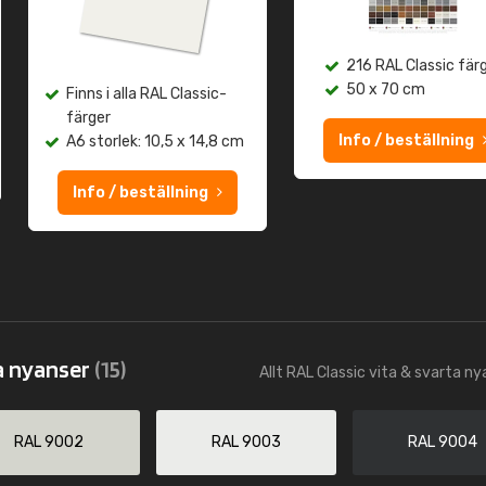
216 RAL Classic fär
50 x 70 cm
Finns i alla RAL Classic-
färger
Info / beställning
A6 storlek: 10,5 x 14,8 cm
Info / beställning
a nyanser
(15)
Allt RAL Classic vita & svarta n
RAL 9002
RAL 9003
RAL 9004