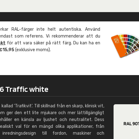
Leinster Home and
Windows
"Great product and speedy delivery
kar RAL-färger inte helt autentiska. Använd
 endast som referens. Vi rekommenderar att du
äkt
för att vara säker på rätt färg. Du kan ha en
 €15,95
(exklusive moms).
6 Traffic white
llad 'Trafikvit'. Till skillnad från en skarp, klinisk vit,
m ger den ett lite mjukare och mer lättillgängligt
åller en känsla av ljushet och neutralitet. Dess
ealiskt val för en mängd olika applikationer, från
inredningsdesign till fordon, maskiner och