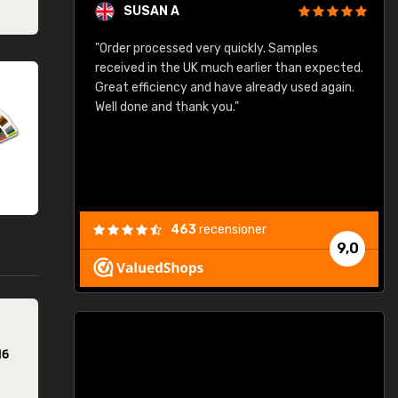
SUSAN A
"Order processed very quickly. Samples
"
"
received in the UK much earlier than expected.
Great efficiency and have already used again.
Well done and thank you."
463
recensioner
9,0