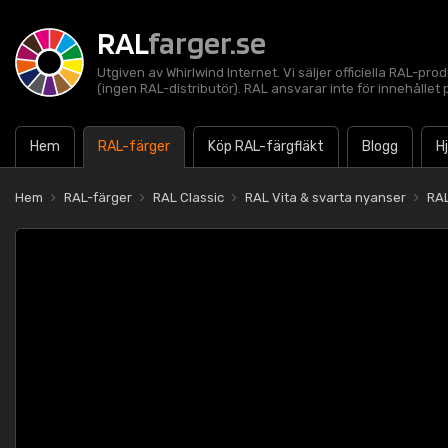
RAL
farger.se
Utgiven av Whirlwind Internet. Vi säljer officiella RAL-pro
(ingen RAL-distributör). RAL ansvarar inte för innehålle
Hem
RAL-färger
Köp RAL-färgfläkt
Blogg
H
Hem
RAL-färger
RAL Classic
RAL Vita & svarta nyanser
RAL