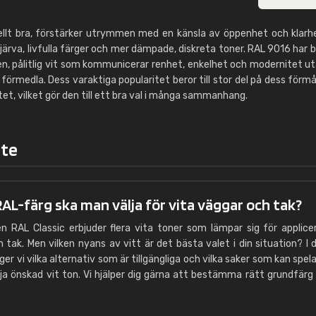
nellt bra, förstärker utrymmen med en känsla av öppenhet och klarh
rva, livfulla färger och mer dämpade, diskreta toner. RAL 9016 har bl
n, pålitlig vit som kommunicerar renhet, enkelhet och modernitet u
förmedla. Dess varaktiga popularitet beror till stor del på dess förm
et, vilket gör den till ett bra val i många sammanhang.
ite
RAL-färg ska man välja för vita väggar och tak?
en RAL Classic erbjuder flera vita toner som lämpar sig för applice
 tak. Men vilken nyans av vitt är det bästa valet i din situation? I 
ger vi vilka alternativ som är tillgängliga och vilka saker som kan spela
lja önskad vit ton. Vi hjälper dig gärna att bestämma rätt grundfärg 