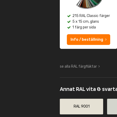
215 RAL Classic färger
5 x 15 cm, glans
1 färg per sida
Info / beställning
se alla RAL färgfläktar
Annat RAL vita & svart
RAL 9001