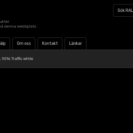
dukter
t på denna webbplats.
jälp
Om oss
Kontakt
Länkar
 9016 Traffic white