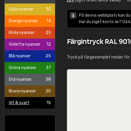
LRV
(light reflectance value):
8
Gula nyanser
30
På denna webbplats kan du
Orange nyanser
14
Har du inget konto än? Då 
Röda nyanser
25
Färgintryck RAL 901
Violetta nyanser
12
Blå nyanser
25
Tryck på färgexemplet nedan för 
Gröna nyanser
37
Grå nyanser
38
Bruna nyanser
20
Vit & svart
15