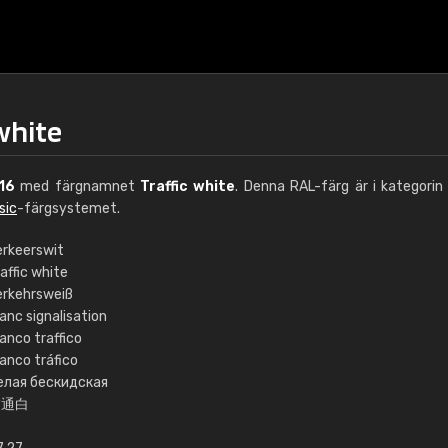
white
16
med färgnamnet
Traffic white
. Denna RAL-färg är i kategori
sic
-färgsystemet.
erkeerswit
affic white
€15
erkehrsweiß
anc signalisation
anco traffico
RAL K7 vattenbase
anco tráfico
елая бескидская
216 RAL Classic färge
交通白
5 x 15 cm, glans