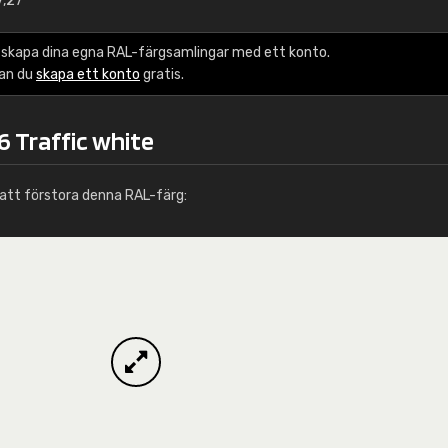
7,27
Info / beställning
 skapa dina egna RAL-färgsamlingar med ett konto.
kan du
skapa ett konto
gratis.
6 Traffic white
att förstora denna RAL-färg: