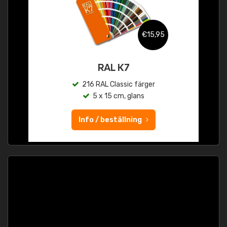
€15,95
RAL K7
216 RAL Classic färger
5 x 15 cm, glans
Info / beställning