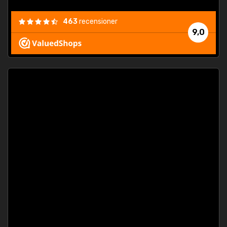
463
recensioner
9,0