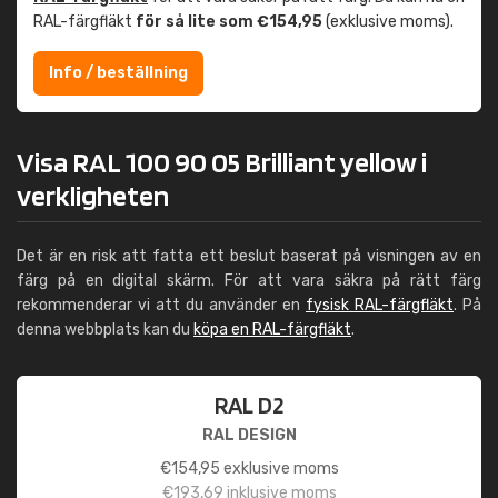
RAL-färgfläkt
för så lite som €154,95
(exklusive moms).
Info / beställning
Visa RAL 100 90 05 Brilliant yellow i
verkligheten
Det är en risk att fatta ett beslut baserat på visningen av en
färg på en digital skärm. För att vara säkra på rätt färg
rekommenderar vi att du använder en
fysisk RAL-färgfläkt
. På
denna webbplats kan du
köpa en RAL-färgfläkt
.
RAL D2
RAL DESIGN
€
154,95
exklusive moms
€
193,69
inklusive moms