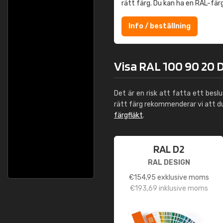
rätt färg. Du kan ha en RAL-fär
Info / beställning
Visa RAL 100 90 20 D
Det är en risk att fatta ett besl
rätt färg rekommenderar vi att 
färgfläkt
.
RAL D2
RAL DESIGN
€
154,95
exklusive moms
€
193,69
inklusive moms