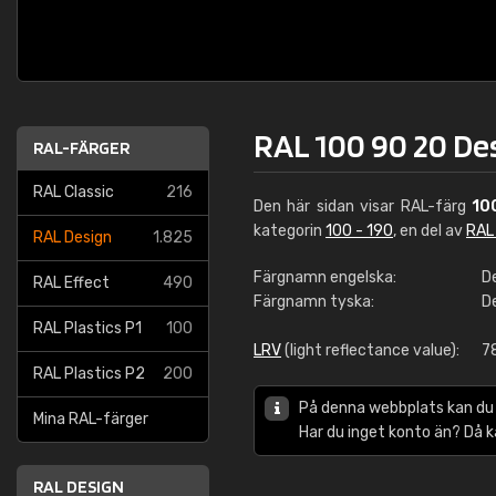
RAL 100 90 20 De
RAL-FÄRGER
RAL Classic
216
Den här sidan visar RAL-färg
10
kategorin
100 - 190
, en del av
RAL
RAL Design
1.825
Färgnamn engelska:
D
RAL Effect
490
Färgnamn tyska:
D
RAL Plastics P1
100
LRV
(light reflectance value):
7
RAL Plastics P2
200
På denna webbplats kan du
Mina RAL-färger
Har du inget konto än? Då 
RAL DESIGN