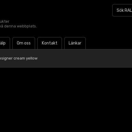
dukter
t på denna webbplats.
jälp
Om oss
Kontakt
Länkar
esigner cream yellow