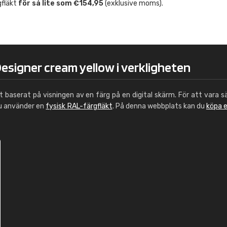
gfläkt
för så lite som €154,95
(exklusive moms).
Leinster Home and
Windows
"Great product and speedy delivery
esigner cream yellow i verkligheten
ut baserat på visningen av en färg på en digital skärm. För att vara s
du använder en
fysisk RAL-färgfläkt
. På denna webbplats kan du
köpa 