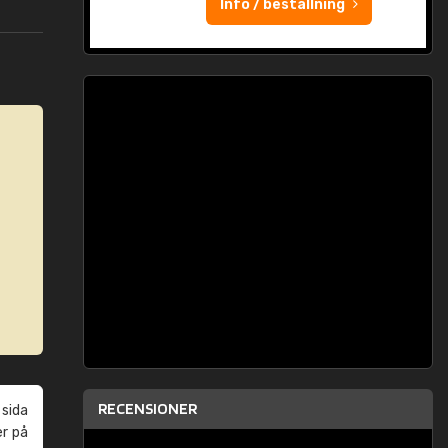
Info / beställning
RECENSIONER
 sida
er på