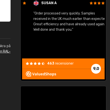
SUSAN A
"Order processed very quickly. Samples
"
"
received in the UK much earlier than expected.
Great efficiency and have already used again.
Well done and thank you."
äkra på
en RAL-
463
recensioner
9,0