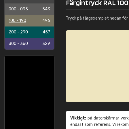
Färgintryck RAL 100
000 - 095
543
Tryck på färgexemplet nedan för 
100 - 190
496
200 - 290
457
300 - 360
329
Viktigt:
på datorskärmar verka
endast som referens. Vi reko