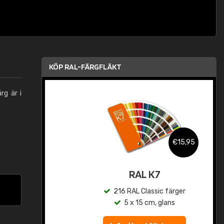
KÖP RAL-FÄRGFLÄKT
rg är i
,95
€15,95
rad
RAL K7
r
216 RAL Classic färger
5 x 15 cm, glans