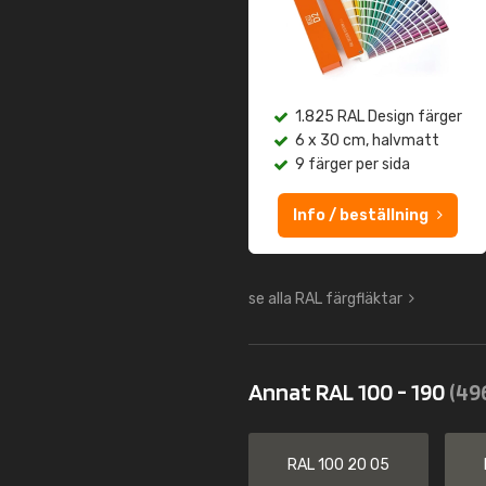
1.825 RAL Design färger
6 x 30 cm, halvmatt
9 färger per sida
Info / beställning
se alla RAL färgfläktar
Annat RAL 100 - 190
(49
RAL 100 20 05