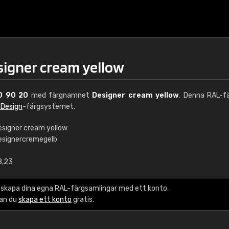
signer cream yellow
0 90 20
med färgnamnet
Designer cream yellow
. Denna RAL-fä
 Design
-färgsystemet.
esigner cream yellow
esignercremegelb
€15
8,23
RAL K7 vattenbase
 skapa dina egna RAL-färgsamlingar med ett konto.
216 RAL Classic färge
kan du
skapa ett konto
gratis.
5 x 15 cm, glans