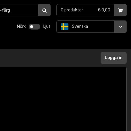
0
produkter
€ 0,00
Mörk
Ljus
Svenska
Logga in