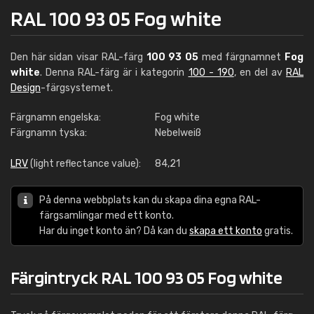
RAL 100 93 05 Fog white
Den här sidan visar RAL-färg
100 93 05
med färgnamnet
Fog
white
. Denna RAL-färg är i kategorin
100 - 190
, en del av
RAL
Design
-färgsystemet.
Färgnamn engelska:
Fog white
Färgnamn tyska:
Nebelweiß
LRV
(light reflectance value):
84,21
På denna webbplats kan du skapa dina egna RAL-
färgsamlingar med ett konto.
Har du inget konto än? Då kan du
skapa ett konto
gratis.
Färgintryck RAL 100 93 05 Fog white