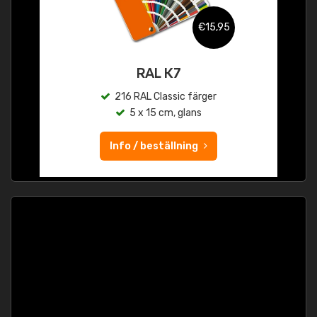
€15,95
RAL K7
216 RAL Classic färger
5 x 15 cm, glans
Info / beställning