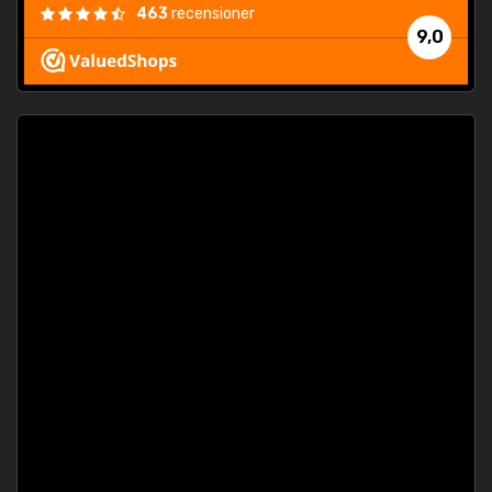
463
recensioner
9,0