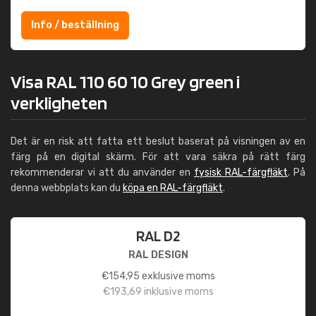
Info / beställning
Visa RAL 110 60 10 Grey green i
verkligheten
Det är en risk att fatta ett beslut baserat på visningen av en
färg på en digital skärm. För att vara säkra på rätt färg
rekommenderar vi att du använder en
fysisk RAL-färgfläkt
. På
denna webbplats kan du
köpa en RAL-färgfläkt
.
RAL D2
RAL DESIGN
€
154,95
exklusive moms
€
193,69
inklusive moms