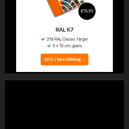
€15,95
RAL K7
216 RAL Classic färger
5 x 15 cm, glans
Info / beställning