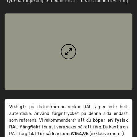
Tryck på färgexemplet nedan för att förstora denna RAL-färg:
Viktigt:
på datorskärmar verkar RAL-färger inte helt
autentiska. Använd färgintrycket på denna sida endast
som referens. Vi rekommenderar att du
köper en fysisk
RAL-färgfläkt
för att vara säker på rätt färg. Du kan ha en
RAL-färgfläkt
för så lite som €154,95
(exklusive moms).