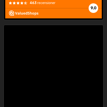
463
recensioner
9,0