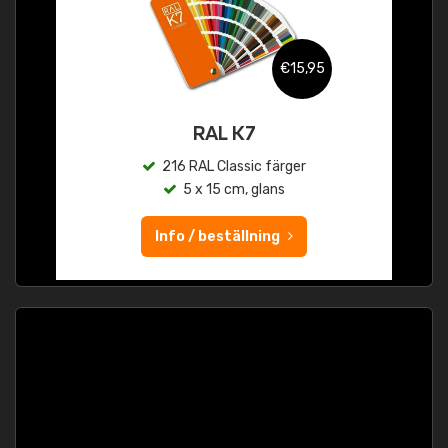
€15,95
RAL K7
216 RAL Classic färger
5 x 15 cm, glans
Info / beställning