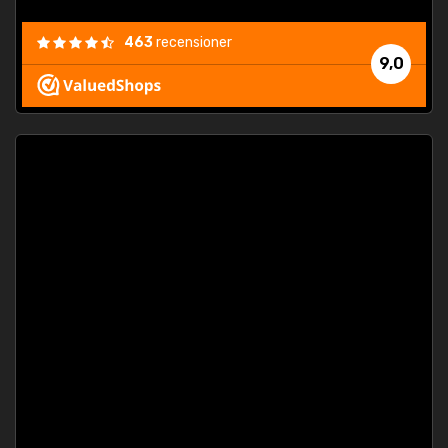
463
recensioner
9,0