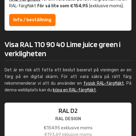
RAL-färgfläkt
för så lite som €154,95
(exklusive moms).
Info / beställning
Visa RAL 110 90 40 Lime juice green i
verkligheten
Det är en risk att fatta ett beslut baserat på visningen av en
färg på en digital skärm. För att vara säkra på rätt färg
rekommenderar vi att du använder en
fysisk RAL-färgfläkt
. På
denna webbplats kan du
köpa en RAL-färgfläkt
.
RAL D2
RAL DESIGN
€
154,95
exklusive moms
€
193,69
inklusive moms