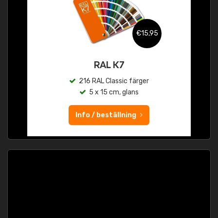
€15,95
RAL K7
216 RAL Classic färger
5 x 15 cm, glans
Info / beställning