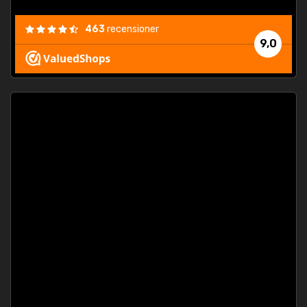
463
recensioner
9,0