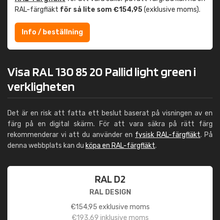
RAL-färgfläkt
för så lite som €154,95
(exklusive moms).
Info / beställning
Visa RAL 130 85 20 Pallid light green i
verkligheten
Det är en risk att fatta ett beslut baserat på visningen av en
färg på en digital skärm. För att vara säkra på rätt färg
rekommenderar vi att du använder en
fysisk RAL-färgfläkt
. På
denna webbplats kan du
köpa en RAL-färgfläkt
.
RAL D2
RAL DESIGN
€
154,95
exklusive moms
€
193,69
inklusive moms