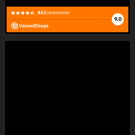
463
recensioner
9,0