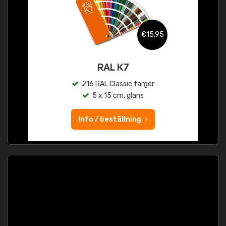
€15,95
RAL K7
216 RAL Classic färger
5 x 15 cm, glans
Info / beställning