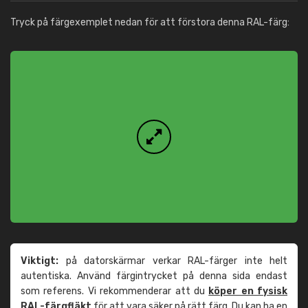
Tryck på färgexemplet nedan för att förstora denna RAL-färg:
Viktigt:
på datorskärmar verkar RAL-färger inte helt
autentiska. Använd färgintrycket på denna sida endast
som referens. Vi rekommenderar att du
köper en fysisk
RAL-färgfläkt
för att vara säker på rätt färg. Du kan ha en