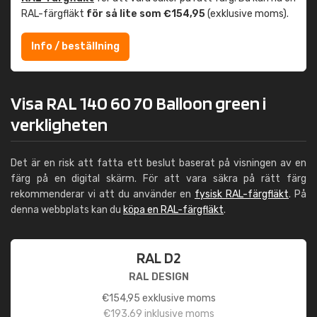
RAL-färgfläkt
för så lite som €154,95
(exklusive moms).
Info / beställning
Visa RAL 140 60 70 Balloon green i
verkligheten
Det är en risk att fatta ett beslut baserat på visningen av en
färg på en digital skärm. För att vara säkra på rätt färg
rekommenderar vi att du använder en
fysisk RAL-färgfläkt
. På
denna webbplats kan du
köpa en RAL-färgfläkt
.
RAL D2
RAL DESIGN
€
154,95
exklusive moms
€
193,69
inklusive moms