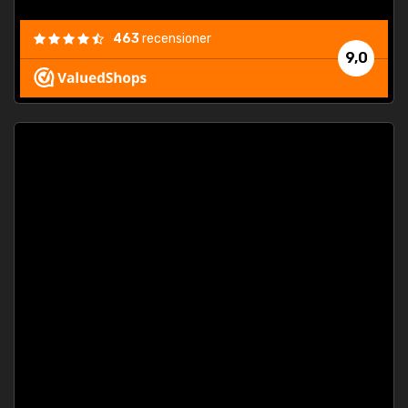
463
recensioner
9,0