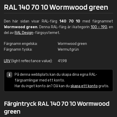
RAL 140 70 10 Wormwood green
Den här sidan visar RAL-färg
140 70 10
med färgnamnet
Wormwood green
. Denna RAL-färg är i kategorin
100 - 190
, en
del av
RAL Design
-färgsystemet.
Färgnamn engelska:
Wormwood green
Färgnamn tyska:
Wermutgrün
LRV
(light reflectance value):
41,98
På denna webbplats kan du skapa dina egna RAL-
färgsamlingar med ett konto.
Har du inget konto än? Då kan du
skapa ett konto
gratis.
Färgintryck RAL 140 70 10 Wormwood
green