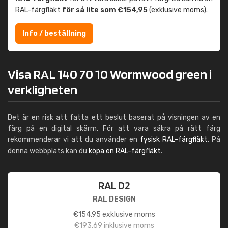
RAL-färgfläkt
för så lite som €154,95
(exklusive moms).
Info / beställning
Visa RAL 140 70 10 Wormwood green i
verkligheten
Det är en risk att fatta ett beslut baserat på visningen av en
färg på en digital skärm. För att vara säkra på rätt färg
rekommenderar vi att du använder en
fysisk RAL-färgfläkt
. På
denna webbplats kan du
köpa en RAL-färgfläkt
.
RAL D2
RAL DESIGN
€
154,95
exklusive moms
€
193,69
inklusive moms