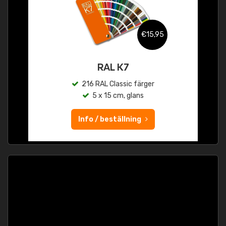
€15,95
RAL K7
216 RAL Classic färger
5 x 15 cm, glans
Info / beställning