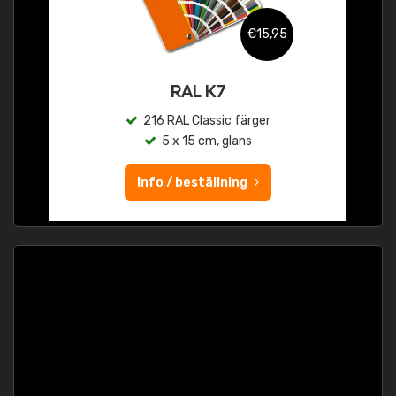
€15,95
RAL K7
216 RAL Classic färger
5 x 15 cm, glans
Info / beställning