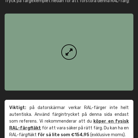
Tryck på färgexemplet nedan för att förstora denna RAL-färg:
Viktigt:
på datorskärmar verkar RAL-färger inte helt
autentiska. Använd färgintrycket på denna sida endast
som referens. Vi rekommenderar att du
köper en fysisk
RAL-färgfläkt
för att vara säker på rätt färg. Du kan ha en
RAL-färgfläkt
för så lite som €154,95
(exklusive moms).