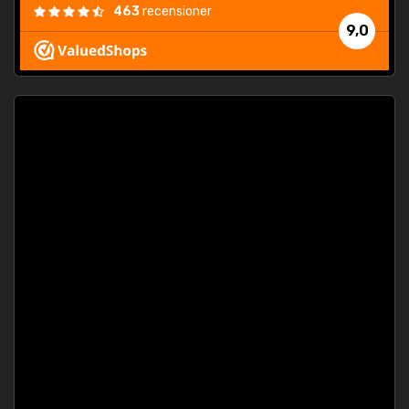
463
recensioner
9,0