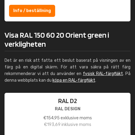
Info / beställning
Visa RAL 150 60 20 Orient green i
verkligheten
Det är en risk att fatta ett beslut baserat på visningen av en
färg på en digital skärm. För att vara säkra på rätt färg
rekommenderar vi att du använder en
fysisk RAL-färgfläkt
. På
denna webbplats kan du
köpa en RAL-färgfläkt
.
RAL D2
RAL DESIGN
€
154,95
exklusive moms
€
193,69
inklusive moms