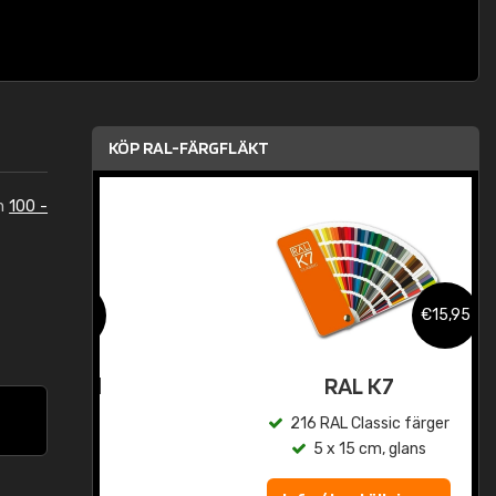
KÖP RAL-FÄRGFLÄKT
in
100 -
,95
€15,95
rad
RAL K7
r
216 RAL Classic färger
5 x 15 cm, glans