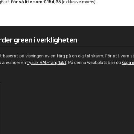
gfläkt
för så lite som €154,95
(exklusive moms).
Leinster Home and
Windows
"Great product and speedy delivery
rder green i verkligheten
ut baserat på visningen av en färg på en digital skärm. För att vara s
du använder en
fysisk RAL-färgfläkt
. På denna webbplats kan du
köpa 