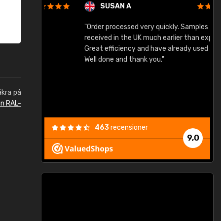
SUSAN A
"Order processed very quickly. Samples
"
"
received in the UK much earlier than expected.
Great efficiency and have already used again.
Well done and thank you."
äkra på
en RAL-
463
recensioner
9,0