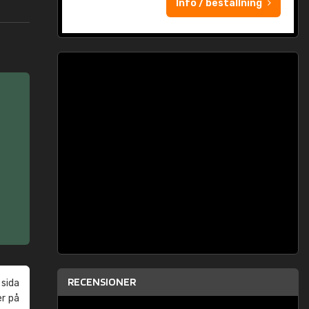
Info / beställning
RECENSIONER
 sida
er på