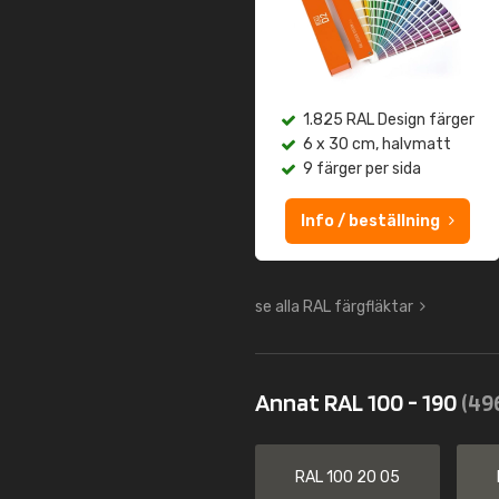
1.825 RAL Design färger
6 x 30 cm, halvmatt
9 färger per sida
Info / beställning
se alla RAL färgfläktar
Annat RAL 100 - 190
(49
RAL 100 20 05