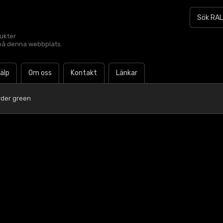
dukter
t på denna webbplats.
jälp
Om oss
Kontakt
Länkar
rder green