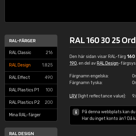
RAL 160 30 25 Or
RAL-FÄRGER
RAL Classic
216
Den här sidan visar RAL-färg
160
190
, en del av
RAL Design
-färgsy
RAL Design
1.825
Färgnamn engelska:
O
RAL Effect
490
Färgnamn tyska:
O
RAL Plastics P1
100
LRV
(light reflectance value):
9
RAL Plastics P2
200
På denna webbplats kan du
Mina RAL-färger
Har du inget konto än? Då 
RAL DESIGN