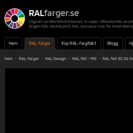
RAL
farger.se
Utgiven av Whirlwind Internet. Vi säljer officiella RAL-pro
(ingen RAL-distributör). RAL ansvarar inte för innehålle
Hem
RAL-färger
Köp RAL-färgfläkt
Blogg
H
Hem
RAL-färger
RAL Design
RAL 100 - 190
RAL 160 30 25 O