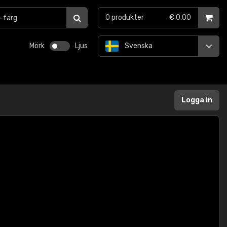
0
produkter
€ 0,00
Mörk
Ljus
Svenska
Logga in