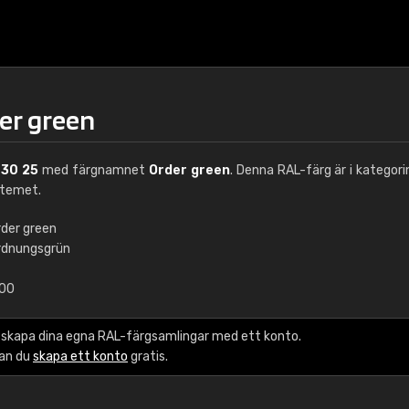
der green
 30 25
med färgnamnet
Order green
. Denna RAL-färg är i kategor
stemet.
rder green
rdnungsgrün
€15
,00
RAL K7 vattenbase
 skapa dina egna RAL-färgsamlingar med ett konto.
216 RAL Classic färge
kan du
skapa ett konto
gratis.
5 x 15 cm, glans