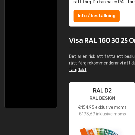
rätt färg. Du kan ha en RAL-fär
Info / beställning
Visa RAL 160 30 25 O
Det är en risk att fatta ett besl
rätt färg rekommenderar vi att 
färgfläkt
.
RAL D2
RAL DESIGN
€
154,95
exklusive moms
€
193,69
inklusive moms