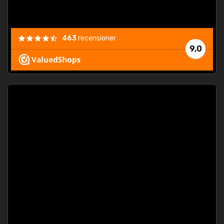
463
recensioner
9,0