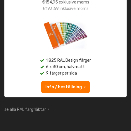
€
154,95
exklusive moms
€
193,69
inklusive moms
1.825 RAL Design färger
6 x 30 cm, halvmatt
9 färger per sida
Info / beställning
se alla RAL färgfläktar