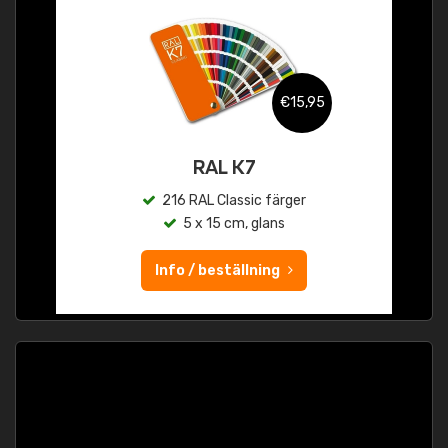
€15,95
RAL K7
216 RAL Classic färger
5 x 15 cm, glans
Info / beställning