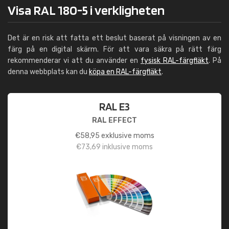
Visa RAL 180-5 i verkligheten
Det är en risk att fatta ett beslut baserat på visningen av en
färg på en digital skärm. För att vara säkra på rätt färg
rekommenderar vi att du använder en
fysisk RAL-färgfläkt
. På
denna webbplats kan du
köpa en RAL-färgfläkt
.
RAL E3
RAL EFFECT
€
58,95
exklusive moms
€
73,69
inklusive moms