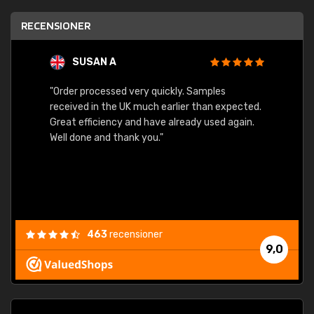
RECENSIONER
SUSAN A
"Order processed very quickly. Samples
"Sent 
received in the UK much earlier than expected.
Great efficiency and have already used again.
Well done and thank you."
463
recensioner
9,0