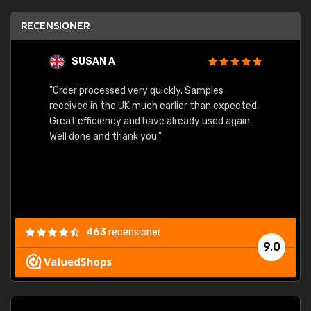
RECENSIONER
SUSAN A
"Order processed very quickly. Samples
"Sent 
received in the UK much earlier than expected.
Great efficiency and have already used again.
Well done and thank you."
463
recensioner
9,0