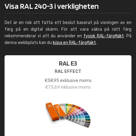
Visa RAL 240-3 i verkligheten
Det är en risk att fatta ett beslut baserat på visningen av en
färg på en digital skärm. För att vara säkra på rätt färg
rekommenderar vi att du använder en
fysisk RAL-färgfläkt
. På
denna webbplats kan du
köpa en RAL-färgfläkt
.
RAL E3
RAL EFFECT
€
58,95
exklusive moms
€
73,69
inklusive moms