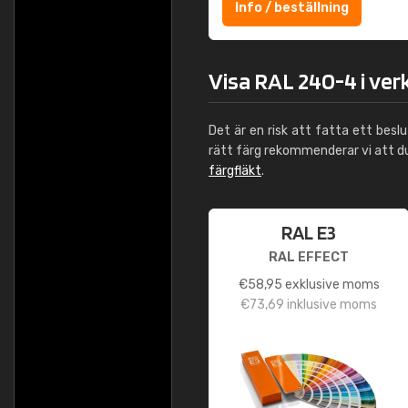
Info / beställning
Visa RAL 240-4 i ver
Det är en risk att fatta ett besl
rätt färg rekommenderar vi att 
färgfläkt
.
RAL E3
RAL EFFECT
€
58,95
exklusive moms
€
73,69
inklusive moms