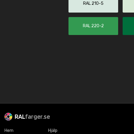
RAL 210-5
RAL 220-2
RAL
farger.se
Hem
Hjälp