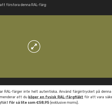
Info / beställning
att förstora denna RAL-färg:
r RAL-färger inte helt autentiska. Använd färgintrycket på denna
mmenderar att du
köper en fysisk RAL-färgfläkt
för att vara säk
gfläkt
för så lite som €58,95
(exklusive moms).