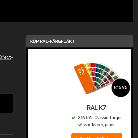
KÖP RAL-FÄRGFLÄKT
ffect
-
,95
€15,95
rad
RAL K7
r
216 RAL Classic färger
5 x 15 cm, glans