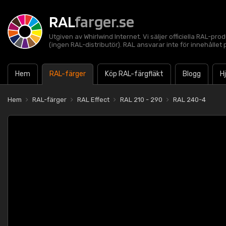
RAL
farger.se
Utgiven av Whirlwind Internet. Vi säljer officiella RAL-pro
(ingen RAL-distributör). RAL ansvarar inte för innehålle
Hem
RAL-färger
Köp RAL-färgfläkt
Blogg
H
Hem
RAL-färger
RAL Effect
RAL 210 - 290
RAL 240-4