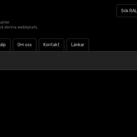
dukter
t på denna webbplats.
jälp
Om oss
Kontakt
Länkar