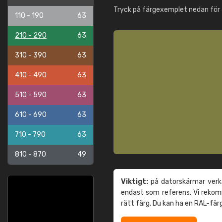
Tryck på färgexemplet nedan för 
110 - 190
63
210 - 290
63
310 - 390
63
410 - 490
63
510 - 590
63
610 - 690
63
710 - 790
63
810 - 870
49
Viktigt:
på datorskärmar verka
endast som referens. Vi reko
rätt färg. Du kan ha en RAL-fär