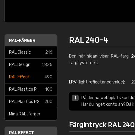
RAL 240-4
RAL-FÄRGER
RAL Classic
216
Den här sidan visar RAL-färg
2
färgsystemet.
RAL Design
1.825
RAL Effect
490
LRV
(light reflectance value):
2
RAL Plastics P1
100
På denna webbplats kan du
RAL Plastics P2
200
Har du inget konto än? Då 
Mina RAL-färger
Färgintryck RAL 240
RAL EFFECT