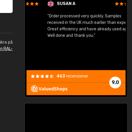
SUSAN A
"Order processed very quickly. Samples
"
"
received in the UK much earlier than expected.
Great efficiency and have already used again.
Well done and thank you."
äkra på
en RAL-
463
recensioner
9,0