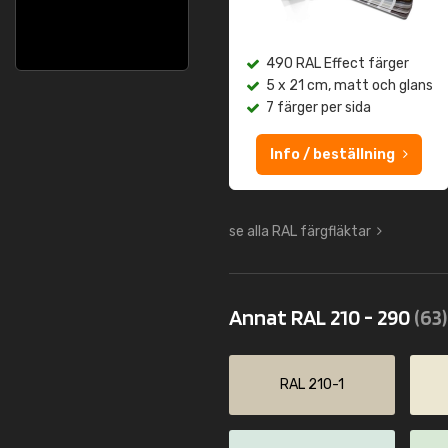
490 RAL Effect färger
5 x 21 cm, matt och glans
7 färger per sida
Info / beställning
se alla RAL färgfläktar
Annat RAL 210 - 290
(63)
RAL 210-1