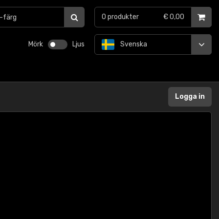
0
produkter
€ 0,00
Mörk
Ljus
Svenska
Logga in