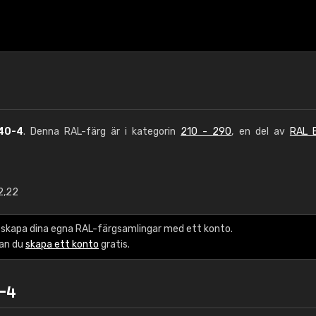
40-4
. Denna RAL-färg är i kategorin
210 - 290
, en del av
RAL E
2,22
€15
 skapa dina egna RAL-färgsamlingar med ett konto.
RAL K7 vattenbase
kan du
skapa ett konto
gratis.
216 RAL Classic färge
-4
5 x 15 cm, glans