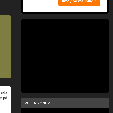
Info / beställning
 sida
er på
RECENSIONER