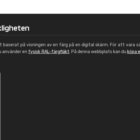
Leinster Home and
Windows
"Great product and speedy delivery
kligheten
ut baserat på visningen av en färg på en digital skärm. För att vara s
du använder en
fysisk RAL-färgfläkt
. På denna webbplats kan du
köpa 