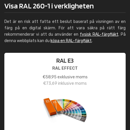
Visa RAL 260-1 i verkligheten
Det är en risk att fatta ett beslut baserat på visningen av en
färg på en digital skärm. För att vara säkra på rätt färg
rekommenderar vi att du använder en
fysisk RAL-färgfläkt
. På
denna webbplats kan du
köpa en RAL-färgfläkt
.
RAL E3
RAL EFFECT
€
58,95
exklusive moms
€
73,69
inklusive moms