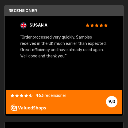
RECENSIONER
SUSAN A
"Order processed very quickly. Samples
"Sent 
received in the UK much earlier than expected.
Great efficiency and have already used again.
Well done and thank you."
463
recensioner
9,0