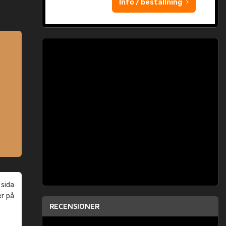
Info / beställning
 sida
er på
RECENSIONER