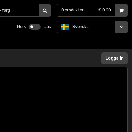
0
produkter
€ 0,00
Mörk
Ljus
Svenska
Logga in