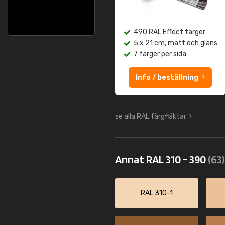
490 RAL Effect färger
5 x 21 cm, matt och glans
7 färger per sida
Info / beställning
se alla RAL färgfläktar
Annat RAL 310 - 390
(63)
RAL 310-1