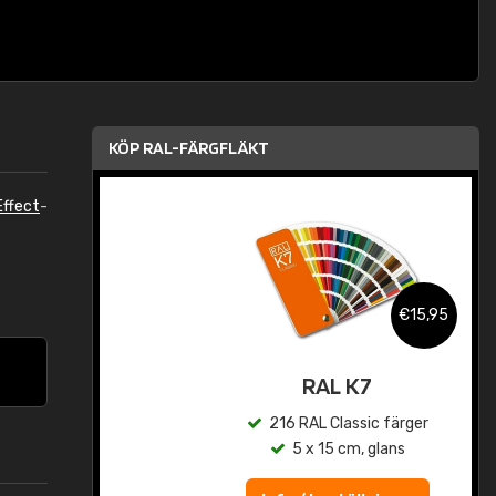
KÖP RAL-FÄRGFLÄKT
ffect
-
,95
€15,95
rad
RAL K7
r
216 RAL Classic färger
5 x 15 cm, glans