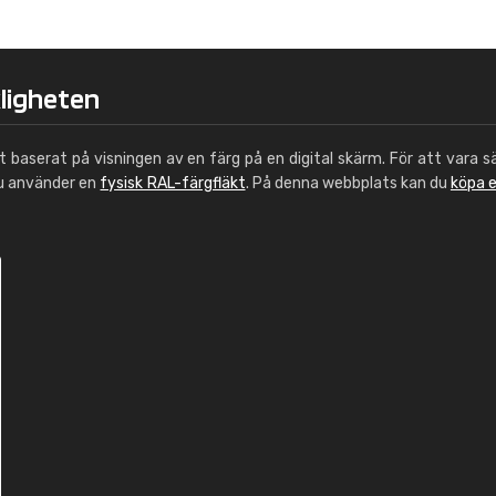
Leinster Home and
Windows
"Great product and speedy delivery
kligheten
ut baserat på visningen av en färg på en digital skärm. För att vara s
du använder en
fysisk RAL-färgfläkt
. På denna webbplats kan du
köpa 