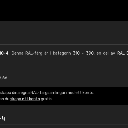
10-4
. Denna RAL-färg är i kategorin
310 - 390
, en del av
RAL E
6,66
€15
 skapa dina egna RAL-färgsamlingar med ett konto.
RAL K7 vattenbase
kan du
skapa ett konto
gratis.
216 RAL Classic färge
-4
5 x 15 cm, glans