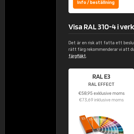
Info / beställning
Visa RAL 310-4 i ver
Det är en risk att fatta ett besl
rätt färg rekommenderar vi att 
färgfläkt
.
RAL E3
RAL EFFECT
€
58,95
exklusive moms
€
73,69
inklusive moms