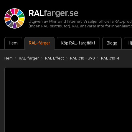
RAL
farger.se
Utgiven av Whirlwind Internet. Vi säljer officiella RAL-pro
(ingen RAL-distributör). RAL ansvarar inte för innehålle
Hem
RAL-färger
Köp RAL-färgfläkt
Blogg
H
Hem
RAL-färger
RAL Effect
RAL 310 - 390
RAL 310-4