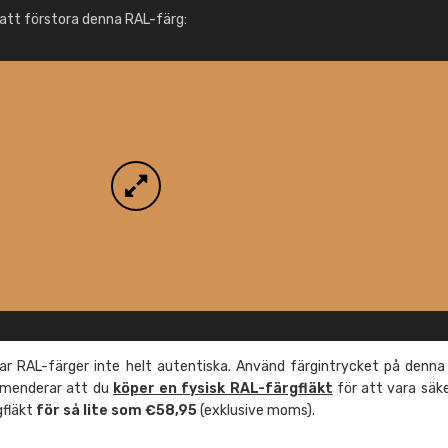
Info / beställning
att förstora denna RAL-färg:
r RAL-färger inte helt autentiska. Använd färgintrycket på denna
mmenderar att du
köper en fysisk RAL-färgfläkt
för att vara säk
gfläkt
för så lite som €58,95
(exklusive moms).