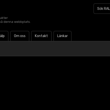
dukter
t på denna webbplats.
jälp
Om oss
Kontakt
Länkar