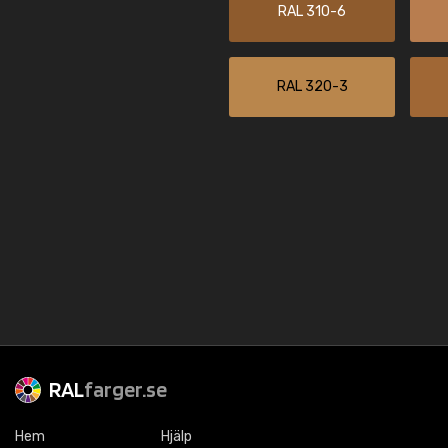
RAL 310-6
RAL 320-3
RAL
farger.se
Hem
Hjälp