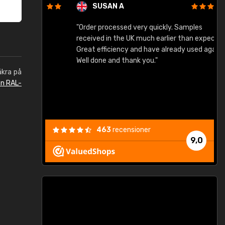
SUSAN A
"Order processed very quickly. Samples
"
"
received in the UK much earlier than expected.
Great efficiency and have already used again.
Well done and thank you."
äkra på
en RAL-
463
recensioner
9,0