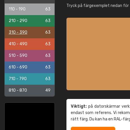
Tryck på färgexemplet nedan för 
110 - 190
63
210 - 290
63
310 - 390
63
410 - 490
63
510 - 590
63
610 - 690
63
710 - 790
63
810 - 870
49
Viktigt:
på datorskärmar verka
endast som referens. Vi reko
rätt färg. Du kan ha en RAL-fär