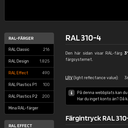
RAL 310-4
RAL-FÄRGER
RAL Classic
216
Den här sidan visar RAL-färg
3
färgsystemet.
RAL Design
1.825
RAL Effect
490
LRV
(light reflectance value):
3
RAL Plastics P1
100
På denna webbplats kan du
RAL Plastics P2
200
Har du inget konto än? Då 
Mina RAL-färger
Färgintryck RAL 310
RAL EFFECT