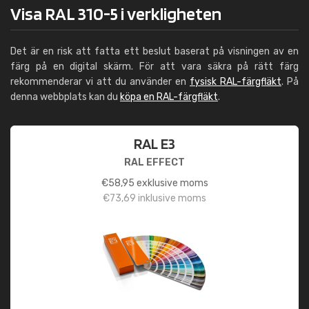
Visa RAL 310-5 i verkligheten
Det är en risk att fatta ett beslut baserat på visningen av en
färg på en digital skärm. För att vara säkra på rätt färg
rekommenderar vi att du använder en
fysisk RAL-färgfläkt
. På
denna webbplats kan du
köpa en RAL-färgfläkt
.
RAL E3
RAL EFFECT
€
58,95
exklusive moms
€
73,69
inklusive moms