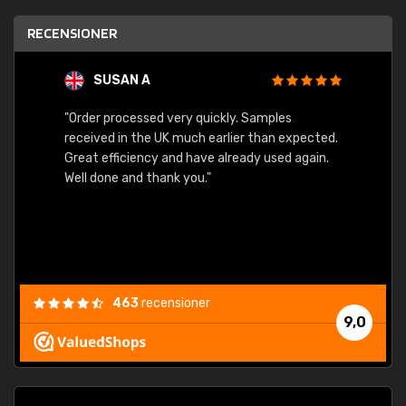
RECENSIONER
SUSAN A
"Order processed very quickly. Samples
"Sent 
received in the UK much earlier than expected.
Great efficiency and have already used again.
Well done and thank you."
463
recensioner
9,0