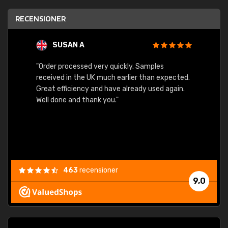
RECENSIONER
SUSAN A
"Order processed very quickly. Samples
"Sent 
received in the UK much earlier than expected.
Great efficiency and have already used again.
Well done and thank you."
463
recensioner
9,0