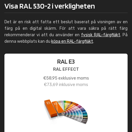
Visa RAL 530-2 i verkligheten
Det är en risk att fatta ett beslut baserat på visningen av en
färg på en digital skärm. För att vara säkra på rätt färg
rekommenderar vi att du använder en
fysisk RAL-färgfläkt
. På
denna webbplats kan du
köpa en RAL-färgfläkt
.
RAL E3
RAL EFFECT
€
58,95
exklusive moms
€
73,69
inklusive moms