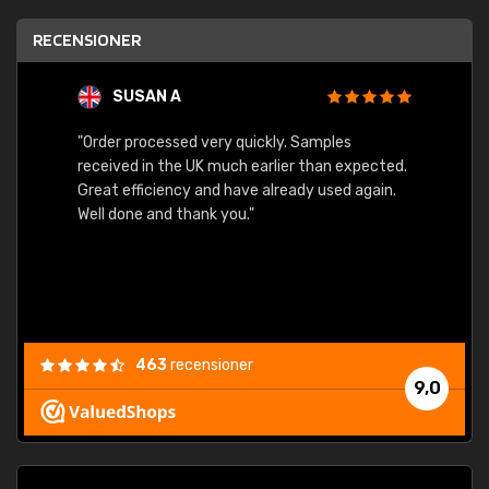
RECENSIONER
SUSAN A
"Order processed very quickly. Samples
"Sent 
received in the UK much earlier than expected.
Great efficiency and have already used again.
Well done and thank you."
463
recensioner
9,0