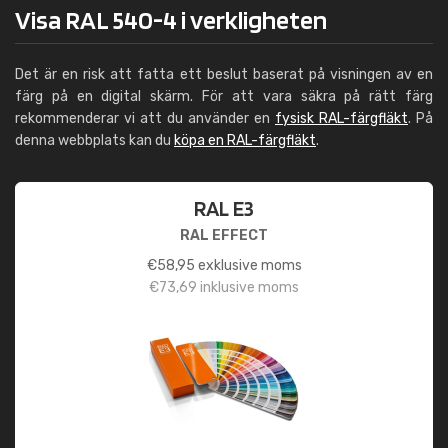
Visa RAL 540-4 i verkligheten
Det är en risk att fatta ett beslut baserat på visningen av en
färg på en digital skärm. För att vara säkra på rätt färg
rekommenderar vi att du använder en
fysisk RAL-färgfläkt
. På
denna webbplats kan du
köpa en RAL-färgfläkt
.
RAL E3
RAL EFFECT
€
58,95
exklusive moms
€
73,69
inklusive moms