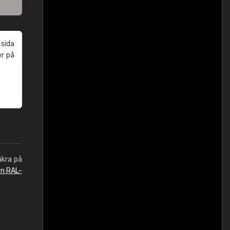
 sida
er på
äkra på
en RAL-