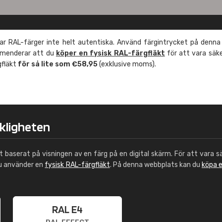
r RAL-färger inte helt autentiska. Använd färgintrycket på denna
mmenderar att du
köper en fysisk RAL-färgfläkt
för att vara säk
gfläkt
för så lite som €58,95
(exklusive moms).
rkligheten
ut baserat på visningen av en färg på en digital skärm. För att vara s
du använder en
fysisk RAL-färgfläkt
. På denna webbplats kan du
köpa 
RAL E4