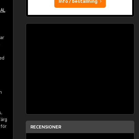
Info / beställning
RAL
oar
a
med
n
,
färg
för
RECENSIONER