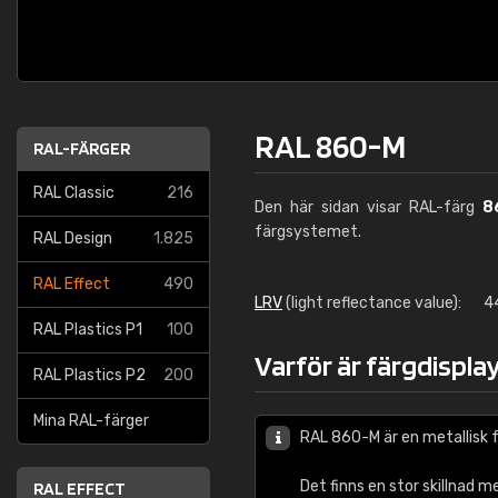
RAL 860-M
RAL-FÄRGER
RAL Classic
216
Den här sidan visar RAL-färg
8
färgsystemet.
RAL Design
1.825
RAL Effect
490
LRV
(light reflectance value):
4
RAL Plastics P1
100
Varför är färgdispla
RAL Plastics P2
200
Mina RAL-färger
RAL 860-M är en metallisk f
Det finns en stor skillnad 
RAL EFFECT