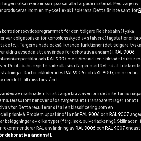
Info / beställning
 färger i olika nyanser som passar alla färgade material. Med varje ny
r produceras inom en mycket exakt tolerans. Detta är inte sant för
 korrosionsskyddsprogrammet för den tidigare Reichsbahn (tyska
er var obligatoriska för korrosionsskydd av stålverk (tågstationer, br
(tak etc.). Färgerna hade också liknande funktioner i det tidigare tysk
 var aldrig avsedda att användas för dekorativa ändamål.
RAL 9006
 aluminiumpartiklar och
RAL 9007
med järnoxid i en skiktad struktur 
r. Reichsbahn registrerade alla sina färger med RAL så att de kunde
tällningar. Därför inkluderades
RAL 9006
och
RAL 9007
, men sedan
v dem lett till missförstånd.
ändes av marknaden för att ange krav, även om det inte fanns någo
derna. Dessutom behöver båda färgerna ett transparent lager för att
va ytor. Detta resulterar ofta i en klassificering som en
eciell prisnivå. Problem uppstår ofta när
RAL 9006
och
RAL 9007
anges
beläggningar av olika typer (färg, lack, pulverlackering). Skillnader i 
för rekommenderar RAL användning av
RAL 9006
och
RAL 9007
endast 
för dekorativa ändamål
.