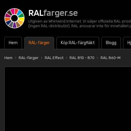
RAL
farger.se
Utgiven av Whirlwind Internet. Vi säljer officiella RAL-pro
(ingen RAL-distributör). RAL ansvarar inte för innehålle
Hem
RAL-färger
Köp RAL-färgfläkt
Blogg
H
Hem
RAL-färger
RAL Effect
RAL 810 - 870
RAL 860-M