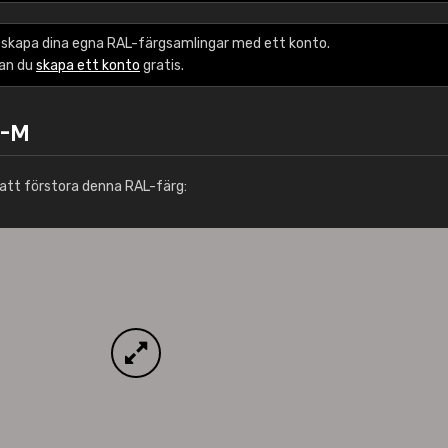
Leinster Home and
Windows
 skapa dina egna RAL-färgsamlingar med ett konto.
kan du
skapa ett konto
gratis.
"Great product and speedy delivery
0-M
att förstora denna RAL-färg: