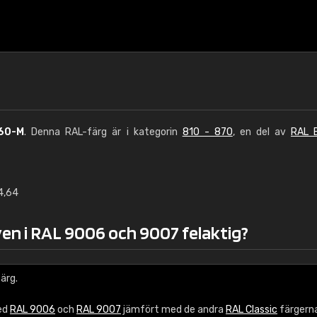
60-M
. Denna RAL-färg är i kategorin
810 - 870
, en del av
RAL E
4,64
€15
yen i RAL 9006 och 9007 felaktig?
RAL K7 vattenbase
216 RAL Classic färge
ärg.
5 x 15 cm, glans
med
RAL 9006
och
RAL 9007
jämfört med de andra
RAL Classic
färgerna