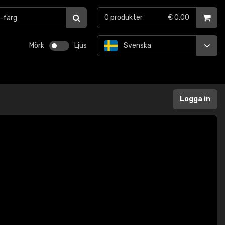
0
produkter
€ 0,00
Mörk
Ljus
Svenska
Logga in