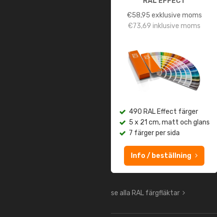
RAL EFFECT
€
58,95
exklusive moms
€
73,69
inklusive moms
490 RAL Effect färger
5 x 21 cm, matt och glans
7 färger per sida
Info / beställning
se alla RAL färgfläktar