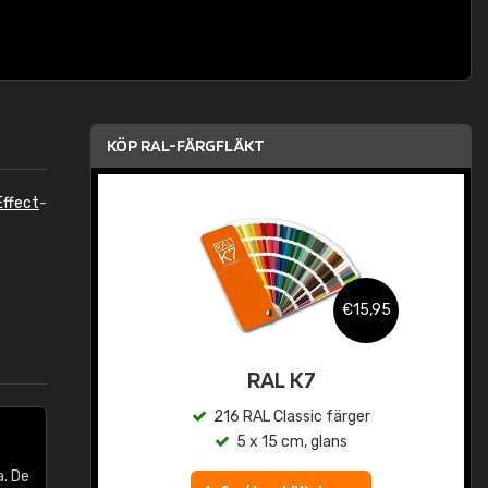
KÖP RAL-FÄRGFLÄKT
ffect
-
,95
€15,95
rad
RAL K7
r
216 RAL Classic färger
5 x 15 cm, glans
. De