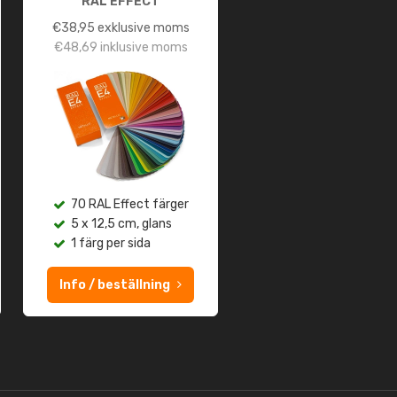
RAL EFFECT
€
38,95
exklusive moms
€
48,69
inklusive moms
70 RAL Effect färger
5 x 12,5 cm, glans
1 färg per sida
Info / beställning