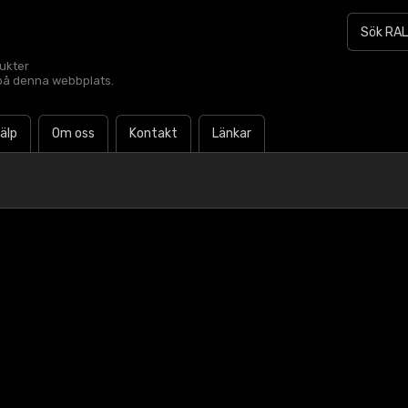
dukter
t på denna webbplats.
jälp
Om oss
Kontakt
Länkar