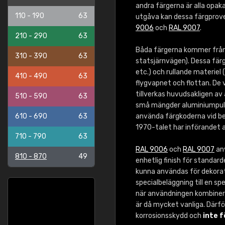
andra färgerna är alla opaka
110 - 190
63
utgåva kan dessa färgprove
9006
och
RAL 9007
.
210 - 290
63
Båda färgerna kommer från
310 - 390
63
statsjärnvägen). Dessa färg
etc.) och rullande materiel 
410 - 490
63
flygvapnet och flottan. De
tillverkas huvudsakligen av
510 - 590
63
små mängder aluminiumpulve
610 - 690
63
använda färgkoderna vid bes
1970-talet har införandet a
710 - 790
63
RAL 9006
och
RAL 9007
anv
810 - 870
49
enhetlig finish för standar
kunna användas för dekorati
specialbeläggning till en sp
när användningen kombinerar 
är då mycket vanliga. Där
korrosionsskydd och
inte 