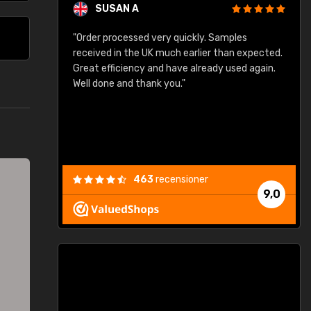
SUSAN A
"Order processed very quickly. Samples
"
"
received in the UK much earlier than expected.
Great efficiency and have already used again.
Well done and thank you."
463
recensioner
9,0