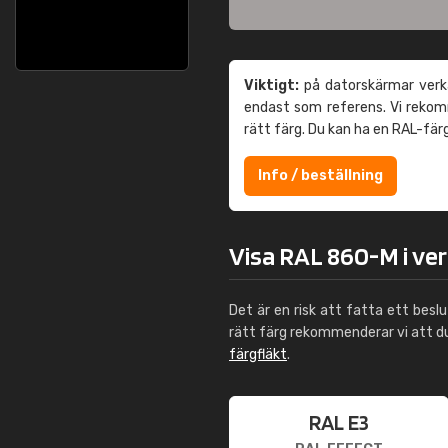
Viktigt:
på datorskärmar verka
endast som referens. Vi reko
rätt färg. Du kan ha en RAL-fär
Info / beställning
Visa RAL 860-M i ve
Det är en risk att fatta ett besl
rätt färg rekommenderar vi att 
färgfläkt
.
RAL E3