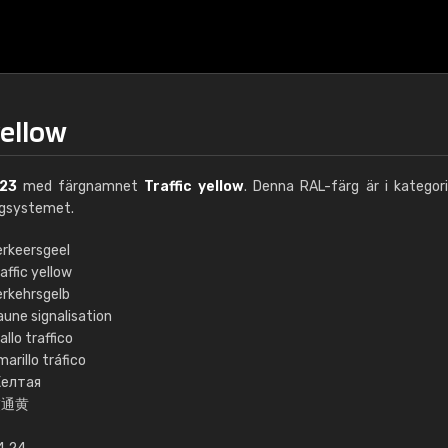
yellow
23
med färgnamnet
Traffic yellow
. Denna RAL-färg är i kategor
rgsystemet.
erkeersgeel
affic yellow
€15
erkehrsgelb
aune signalisation
allo traffico
RAL K7 vattenbase
arillo tráfico
елтая
216 RAL Classic färge
交通黄
5 x 15 cm, glans