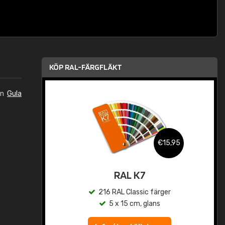
KÖP RAL-FÄRGFLÄKT
in
Gula
,95
€15,95
rad
RAL K7
r
216 RAL Classic färger
5 x 15 cm, glans