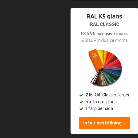
RAL K5 glans
RAL CLASSIC
€
46,95
exklusive moms
€
58,69
inklusive moms
215 RAL Classic färger
5 x 15 cm, glans
1 färg per sida
Info / beställning