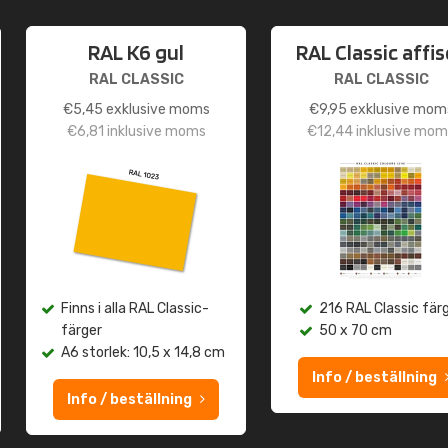
RAL K6 gul
RAL Classic affi
RAL CLASSIC
RAL CLASSIC
€
5,45
exklusive moms
€
9,95
exklusive mom
€
6,81
inklusive moms
€
12,44
inklusive mom
Finns i alla RAL Classic-
216 RAL Classic fär
färger
50 x 70 cm
A6 storlek: 10,5 x 14,8 cm
Info / beställning
Info / beställning