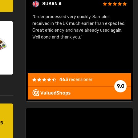
SUSAN A
"Order processed very quickly. Samples
"
"
received in the UK much earlier than expected.
Great efficiency and have already used again.
Well done and thank you."
463
recensioner
9,0