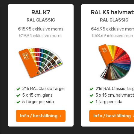
RAL K7
RAL K5 halvmat
RAL CLASSIC
RAL CLASSIC
€
15,95
exklusive moms
€
46,95
exklusive mo
€
19,94
inklusive moms
€
58,69
inklusive mo
216 RAL Classic färger
216 RAL Classic fär
5 x 15 cm, glans
5 x 15 cm, halvmat
5 färger per sida
1 färg per sida
Info / beställning
Info / beställning