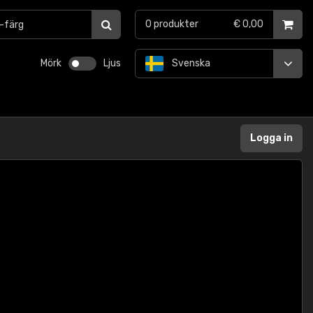
0
produkter
€ 0,00
Mörk
Ljus
Svenska
Logga in