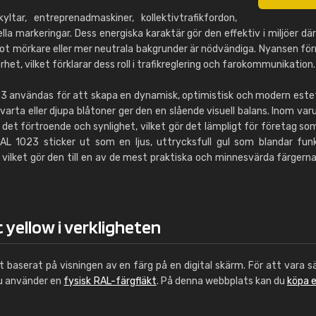
tar, entreprenadmaskiner, kollektivtrafikfordon,
lla markeringar. Dess energiska karaktär gör den effektiv i miljöer dä
ot mörkare eller mer neutrala bakgrunder är nödvändiga. Nyansen fö
et, vilket förklarar dess roll i trafikreglering och farokommunikation.
 användas för att skapa en dynamisk, optimistisk och modern estet
arta eller djupa blåtoner ger den en slående visuell balans. Inom va
et förtroende och synlighet, vilket gör det lämpligt för företag so
 RAL 1023 sticker ut som en ljus, uttrycksfull gul som blandar funk
t – vilket gör den till en av de mest praktiska och minnesvärda färgerna
 yellow i verkligheten
ut baserat på visningen av en färg på en digital skärm. För att vara s
du använder en
fysisk RAL-färgfläkt
. På denna webbplats kan du
köpa 