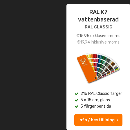
RAL K7
vattenbaserad
RAL CLASSIC
€
15,95
exklusive moms
€
19,94
inklusive moms
216 RAL Classic färger
5 x 15 cm, glans
5 färger per sida
Info / beställning