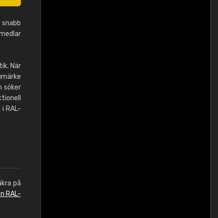
r snabb
rmedlar
ik. När
rumärke
m söker
tionell
 i RAL-
äkra på
en RAL-