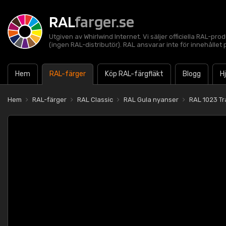
RAL
farger.se
Utgiven av Whirlwind Internet. Vi säljer officiella RAL-pro
(ingen RAL-distributör). RAL ansvarar inte för innehålle
Hem
RAL-färger
Köp RAL-färgfläkt
Blogg
H
Hem
RAL-färger
RAL Classic
RAL Gula nyanser
RAL 1023 Tra