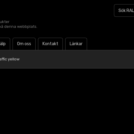
dukter
t på denna webbplats.
jälp
Om oss
Kontakt
Länkar
ffic yellow