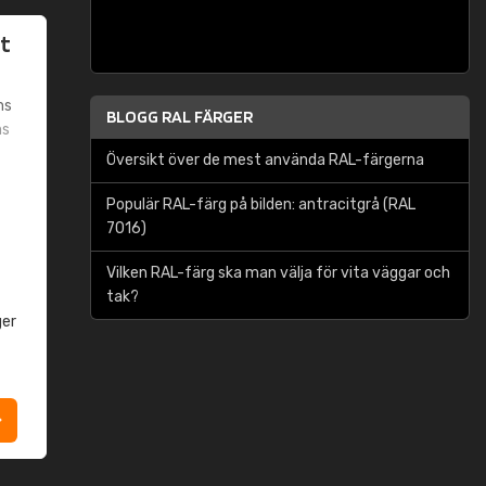
t
ms
BLOGG RAL FÄRGER
ms
Översikt över de mest använda RAL-färgerna
Populär RAL-färg på bilden: antracitgrå (RAL
7016)
Vilken RAL-färg ska man välja för vita väggar och
tak?
ger
t