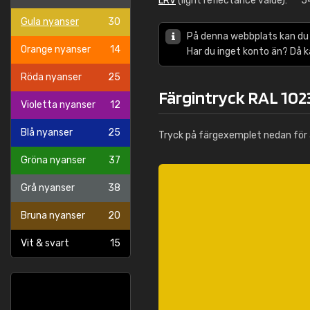
LRV
(light reflectance value):
5
Gula nyanser
30
På denna webbplats kan du
Orange nyanser
14
Har du inget konto än? Då 
Röda nyanser
25
Färgintryck RAL 1023
Violetta nyanser
12
Blå nyanser
25
Tryck på färgexemplet nedan för 
Gröna nyanser
37
Grå nyanser
38
Bruna nyanser
20
Vit & svart
15