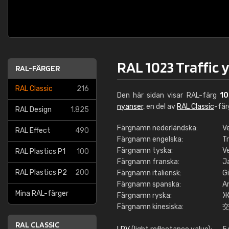
RAL 1023 Traffic 
RAL-FÄRGER
RAL Classic
216
Den här sidan visar RAL-färg
10
nyanser
, en del av
RAL Classic
-fä
RAL Design
1.825
Färgnamn nederländska:
V
RAL Effect
490
Färgnamn engelska:
Tr
Färgnamn tyska:
V
RAL Plastics P1
100
Färgnamn franska:
J
RAL Plastics P2
200
Färgnamn italiensk:
Gi
Färgnamn spanska:
Am
Mina RAL-färger
Färgnamn ryska:
Ж
Färgnamn kinesiska:
RAL CLASSIC