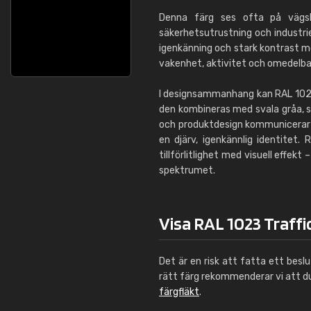
Denna färg ses ofta på vägskyl
säkerhetsutrustning och industrie
igenkänning och stark kontrast m
vakenhet, aktivitet och omedelbarh
I designsammanhang kan RAL 1023
den kombineras med svala gråa, sv
och produktdesign kommunicerar d
en djärv, igenkännlig identitet.
tillförlitlighet med visuell effek
spektrumet.
Visa RAL 1023 Traffic
Det är en risk att fatta ett besl
rätt färg rekommenderar vi att 
färgfläkt
.