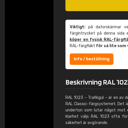
Viktigt:
på datorskärmar ver
färgintrycket på denna sida
köper en fysisk RAL-färgfl
RAL-färgfläkt
för så lite som
Info / beställning
Beskrivning RAL 1023
RAL 1023 – Trafikgul – är en av
RAL Classic-färgsystemet. Det ä
underton som lutar något mot e
klarhet väljs RAL 1023 ofta för
säkerhet är avgörande.