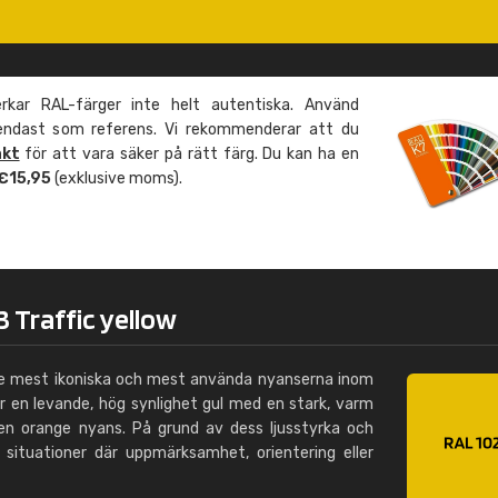
Leinster Home and
Windows
"Great product and speedy delivery
kar RAL-färger inte helt autentiska. Använd
 endast som referens. Vi rekommenderar att du
äkt
för att vara säker på rätt färg. Du kan ha en
 €15,95
(exklusive moms).
 Traffic yellow
 de mest ikoniska och mest använda nyanserna inom
r en levande, hög synlighet gul med en stark, varm
n orange nyans. På grund av dess ljusstyrka och
 situationer där uppmärksamhet, orientering eller