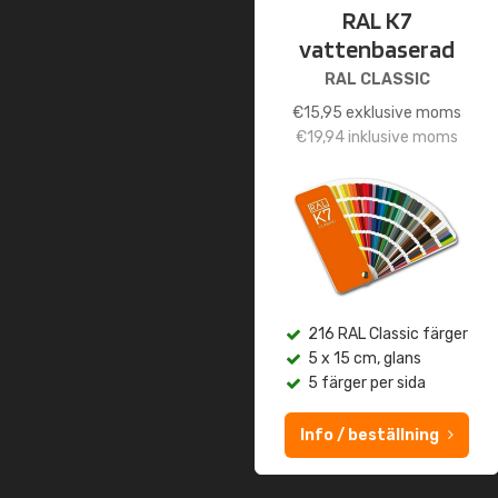
RAL K7
vattenbaserad
RAL CLASSIC
€
15,95
exklusive moms
€
19,94
inklusive moms
216 RAL Classic färger
5 x 15 cm, glans
5 färger per sida
Info / beställning