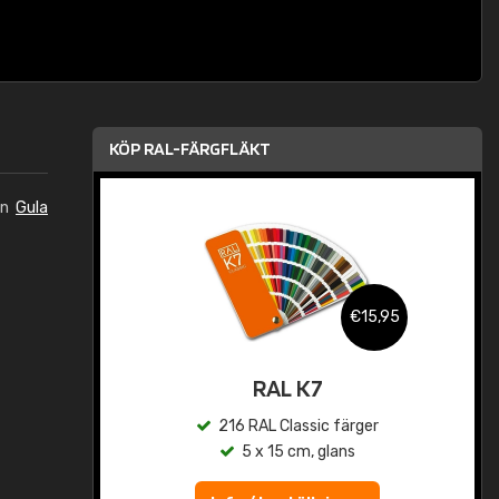
KÖP RAL-FÄRGFLÄKT
in
Gula
,95
€15,95
rad
RAL K7
r
216 RAL Classic färger
5 x 15 cm, glans