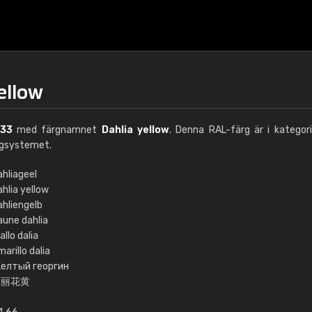
ellow
033
med färgnamnet
Dahlia yellow
. Denna RAL-färg är i kategor
rgsystemet.
ahliageel
hlia yellow
€15
ahliengelb
aune dahlia
allo dalia
RAL K7 vattenbase
arillo dalia
елтый георгин
216 RAL Classic färge
大丽花黄
5 x 15 cm, glans