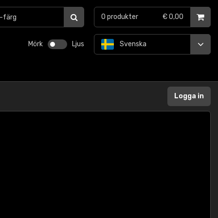
0
produkter
€ 0,00
Mörk
Ljus
Svenska
Logga in