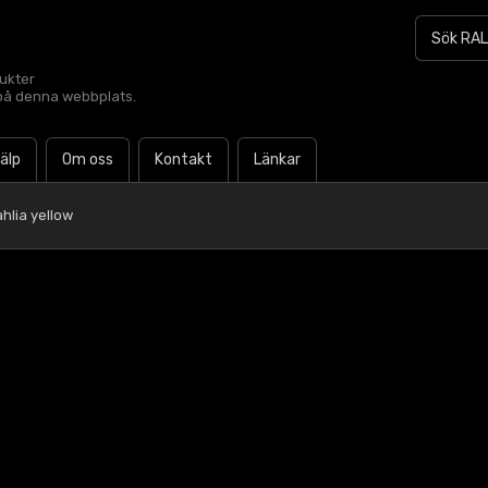
dukter
t på denna webbplats.
jälp
Om oss
Kontakt
Länkar
hlia yellow