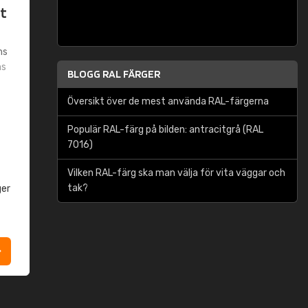
t
ms
ms
BLOGG RAL FÄRGER
Översikt över de mest använda RAL-färgerna
Populär RAL-färg på bilden: antracitgrå (RAL
7016)
Vilken RAL-färg ska man välja för vita väggar och
tak?
ger
t