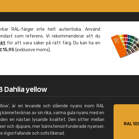
Leinster Home and
Windows
"Great product and speedy delivery
kar RAL-färger inte helt autentiska. Använd
 endast som referens. Vi rekommenderar att du
äkt
för att vara säker på rätt färg. Du kan ha en
 €15,95
(exklusive moms).
 Dahlia yellow
ellow', är en levande och slående nyans inom RAL
 kännetecknas av sin rika, varma gula nyans med en
 den en nästan lysande kvalitet. Den sitter mellan
nser och djupare, mer bärnstensinfunderade nyanser,
e iögonfallande och sofistikerad.