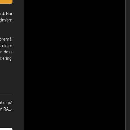
rd. När
ptimism
föremål
 rikare
ar dess
kering,
äkra på
en RAL-