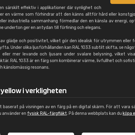
 särskilt effektiv i applikationer där synlighet och
ler en värme som förhindrar att den känns alltför hård eller konstgjo
 eller industriella sammanhang förmedlar den en känsla av energi, o
e underton ger en antydan till förfining och elegans.
av glädje och positivitet, vilket gör den idealisk för utrymmen eller 
yfta. Under olika ljusförhållanden kan RAL 1033 subtilt skifta, se något
eller mer levande och ljusare under svalare belysning, vilket vis
är. RAL 1033 är en färg som kombinerar värme, livfullhet och sofisti
och känslomässig resonans.
 yellow i verkligheten
ut baserat på visningen av en färg på en digital skärm. För att vara s
du använder en
fysisk RAL-färgfläkt
. På denna webbplats kan du
köpa 