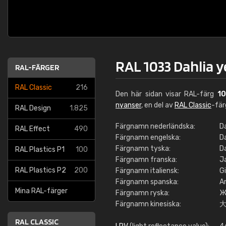
RAL 1033 Dahlia y
RAL-FÄRGER
RAL Classic
216
Den här sidan visar RAL-färg
1
nyanser
, en del av
RAL Classic
-fä
RAL Design
1.825
Färgnamn nederländska:
D
RAL Effect
490
Färgnamn engelska:
Da
Färgnamn tyska:
D
RAL Plastics P1
100
Färgnamn franska:
J
RAL Plastics P2
200
Färgnamn italiensk:
Gi
Färgnamn spanska:
Am
Mina RAL-färger
Färgnamn ryska:
Ж
Färgnamn kinesiska:
RAL CLASSIC