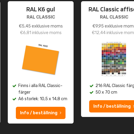
RAL K6 gul
RAL Classic affi
RAL CLASSIC
RAL CLASSIC
€
5,45
exklusive moms
€
9,95
exklusive mom
€
6,81
inklusive moms
€
12,44
inklusive mom
Finns i alla RAL Classic-
216 RAL Classic fär
färger
50 x 70 cm
A6 storlek: 10,5 x 14,8 cm
Info / beställning
Info / beställning