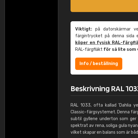
Viktigt:
på datorskärmar ver
färgintrycket på denna sida
köper en fysisk RAL-färgfl
RAL-färgfläkt
för så lite som
Info / beställning
Beskrivning RAL 1033
RAL 1033, ofta kallad 'Dahlia y
Classic-färgsystemet. Denna färg
subtil gyllene underton som ger
spektrat av rena, soliga gula nya
vilket skapar en balans som är båd