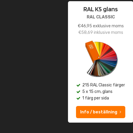
RAL K5 glans
RAL CLASSIC
€
46,95
exklusive moms
€
58,69
inklusive moms
215 RAL Classic färger
5 x 15 cm, glans
1 färg per sida
Info / beställning