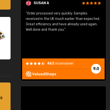
SUSAN A
"Order processed very quickly. Samples
"
"
received in the UK much earlier than expected.
Great efficiency and have already used again.
Well done and thank you."
463
recensioner
9,0