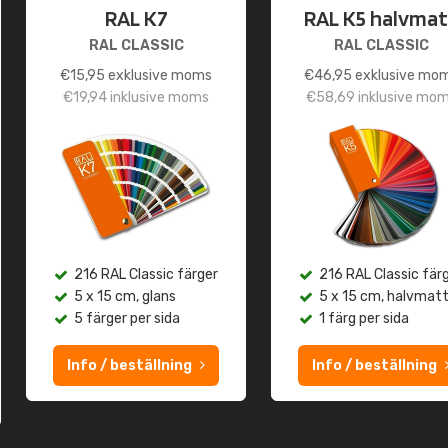
RAL K7
RAL K5 halvmat
RAL CLASSIC
RAL CLASSIC
€
15,95
exklusive moms
€
46,95
exklusive mo
€
19,94
inklusive moms
€
58,69
inklusive mo
216 RAL Classic färger
216 RAL Classic fär
5 x 15 cm, glans
5 x 15 cm, halvmat
5 färger per sida
1 färg per sida
Info / beställning
Info / beställning