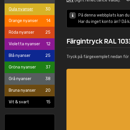
LRV
(light reflectance value):
4
Gula nyanser
30
På denna webbplats kan du
Orange nyanser
14
Har du inget konto än? Då 
Röda nyanser
25
Färgintryck RAL 1033
Violetta nyanser
12
Blå nyanser
25
Tryck på färgexemplet nedan för 
Gröna nyanser
37
Grå nyanser
38
Bruna nyanser
20
Vit & svart
15