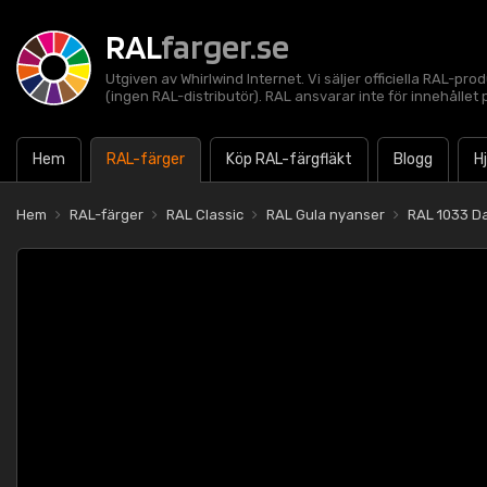
RAL
farger.se
Utgiven av Whirlwind Internet. Vi säljer officiella RAL-pro
(ingen RAL-distributör). RAL ansvarar inte för innehålle
Hem
RAL-färger
Köp RAL-färgfläkt
Blogg
H
Hem
RAL-färger
RAL Classic
RAL Gula nyanser
RAL 1033 Da