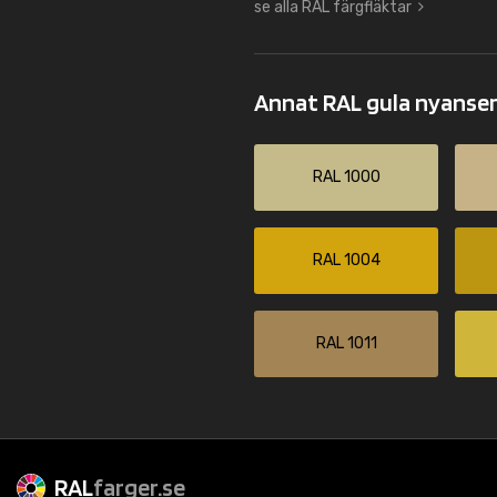
se alla RAL färgfläktar
Annat RAL gula nyanse
RAL 1000
RAL 1004
RAL 1011
RAL
farger.se