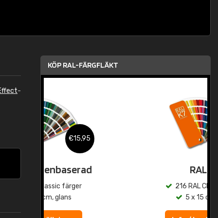
KÖP RAL-FÄRGFLÄKT
ffect
-
,95
€15,95
rad
RAL K7
r
216 RAL Classic färger
5 x 15 cm, glans