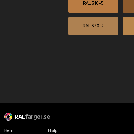
RAL 310-5
RAL 320-2
RAL
farger.se
Hem
Hjälp