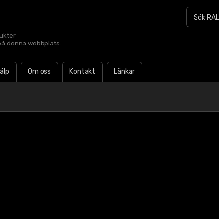
dukter
t på denna webbplats.
jälp
Om oss
Kontakt
Länkar