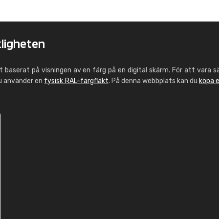
Leinster Home and
Windows
"Great product and speedy delivery
kligheten
ut baserat på visningen av en färg på en digital skärm. För att vara s
du använder en
fysisk RAL-färgfläkt
. På denna webbplats kan du
köpa 