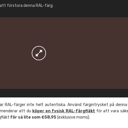
Info / beställning
att förstora denna RAL-färg:
r RAL-färger inte helt autentiska. Använd färgintrycket på denna
mmenderar att du
köper en fysisk RAL-färgfläkt
för att vara säk
gfläkt
för så lite som €58,95
(exklusive moms).