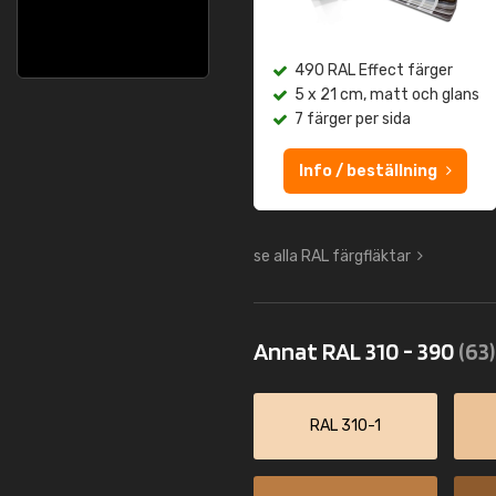
490 RAL Effect färger
5 x 21 cm, matt och glans
7 färger per sida
Info / beställning
se alla RAL färgfläktar
Annat RAL 310 - 390
(63)
RAL 310-1