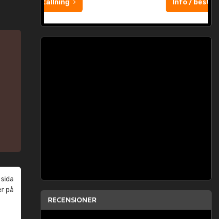
Info / beställning
 sida
er på
RECENSIONER