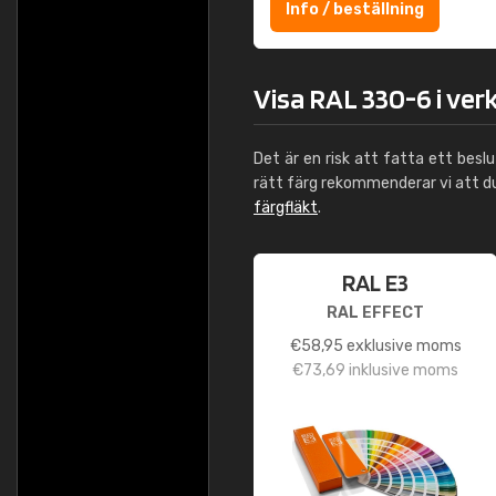
Info / beställning
Visa RAL 330-6 i ver
Det är en risk att fatta ett besl
rätt färg rekommenderar vi att 
färgfläkt
.
RAL E3
RAL EFFECT
€
58,95
exklusive moms
€
73,69
inklusive moms