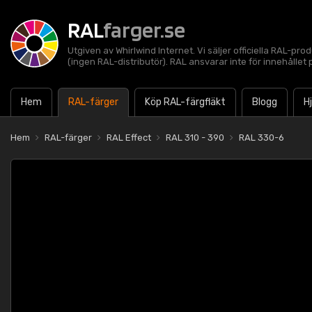
RAL
farger.se
Utgiven av Whirlwind Internet. Vi säljer officiella RAL-pro
(ingen RAL-distributör). RAL ansvarar inte för innehålle
Hem
RAL-färger
Köp RAL-färgfläkt
Blogg
H
Hem
RAL-färger
RAL Effect
RAL 310 - 390
RAL 330-6