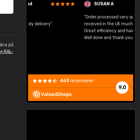
SUSAN A
"Order processed very quickly. Samples
"
"
received in the UK much earlier than expected.
Great efficiency and have already used again.
Well done and thank you."
äkra på
en RAL-
463
recensioner
9,0