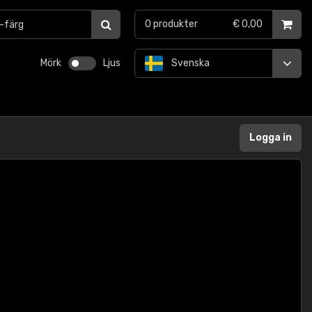
0
produkter
€ 0,00
Mörk
Ljus
Svenska
Logga in