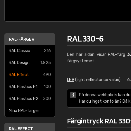
RAL 330-6
RAL-FÄRGER
RAL Classic
216
Den här sidan visar RAL-färg
3
färgsystemet.
RAL Design
1.825
RAL Effect
490
LRV
(light reflectance value):
6
RAL Plastics P1
100
På denna webbplats kan du
RAL Plastics P2
200
Har du inget konto än? Då 
Mina RAL-färger
Färgintryck RAL 330
RAL EFFECT