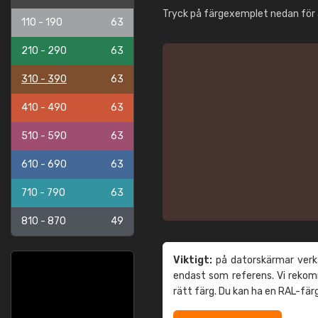
Tryck på färgexemplet nedan för 
110 - 190
63
210 - 290
63
310 - 390
63
410 - 490
63
510 - 590
63
610 - 690
63
710 - 790
63
810 - 870
49
Viktigt:
på datorskärmar verka
endast som referens. Vi reko
rätt färg. Du kan ha en RAL-fär