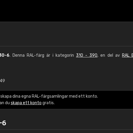
30-6
. Denna RAL-färg är i kategorin
310 - 390
, en del av
RAL E
,49
€15
 skapa dina egna RAL-färgsamlingar med ett konto.
RAL K7 vattenbase
kan du
skapa ett konto
gratis.
216 RAL Classic färge
-6
5 x 15 cm, glans