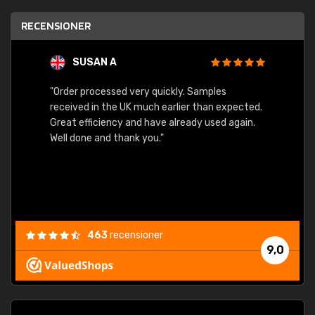
RECENSIONER
SUSAN A
"Order processed very quickly. Samples
"Sent 
received in the UK much earlier than expected.
Great efficiency and have already used again.
Well done and thank you."
463
recensioner
9,0