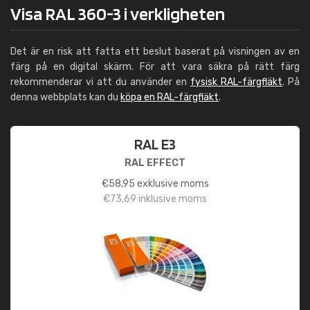
Visa RAL 360-3 i verkligheten
Det är en risk att fatta ett beslut baserat på visningen av en
färg på en digital skärm. För att vara säkra på rätt färg
rekommenderar vi att du använder en
fysisk RAL-färgfläkt
. På
denna webbplats kan du
köpa en RAL-färgfläkt
.
RAL E3
RAL EFFECT
€
58,95
exklusive moms
€
73,69
inklusive moms