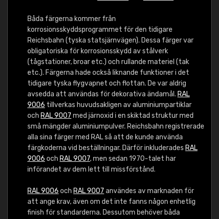
Båda färgerna kommer från
korrosionsskyddsprogrammet för den tidigare
Reichsbahn (tyska statsjärnvägen). Dessa färger var
obligatoriska för korrosionsskydd av stålverk
(tågstationer, broar etc.) och rullande materiel (tak
etc.). Färgerna hade också liknande funktioner i det
tidigare tyska flygvapnet och flottan. De var aldrig
avsedda att användas för dekorativa ändamål.
RAL
9006
tillverkas huvudsakligen av aluminiumpartiklar
och
RAL 9007
med järnoxid i en skiktad struktur med
små mängder aluminiumpulver. Reichsbahn registrerade
alla sina färger med RAL så att de kunde använda
färgkoderna vid beställningar. Därför inkluderades
RAL
9006
och
RAL 9007
, men sedan 1970-talet har
införandet av dem lett till missförstånd.
RAL 9006
och
RAL 9007
användes av marknaden för
att ange krav, även om det inte fanns någon enhetlig
finish för standarderna. Dessutom behöver båda