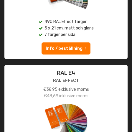
490 RAL Effect färger
5 x 21 cm, matt och glans
7 färger per sida
Info / beställning
RAL E4
RAL EFFECT
€
38,95
exklusive moms
€
48,69
inklusive moms