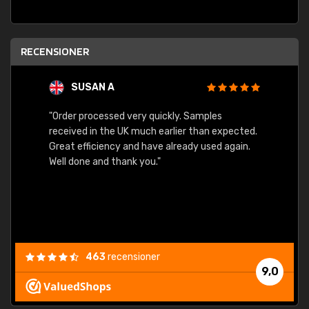
RECENSIONER
SUSAN A
"Order processed very quickly. Samples
"Sent 
received in the UK much earlier than expected.
Great efficiency and have already used again.
Well done and thank you."
463
recensioner
9,0