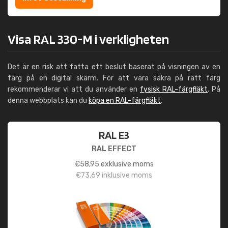
Visa RAL 330-M i verkligheten
Det är en risk att fatta ett beslut baserat på visningen av en
färg på en digital skärm. För att vara säkra på rätt färg
rekommenderar vi att du använder en
fysisk RAL-färgfläkt
. På
denna webbplats kan du
köpa en RAL-färgfläkt
.
RAL E3
RAL EFFECT
€
58,95
exklusive moms
€
73,69
inklusive moms