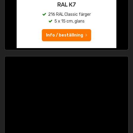
RAL K7
216 RAL Classic färger
5 x 15 cm, glans
Info / beställning